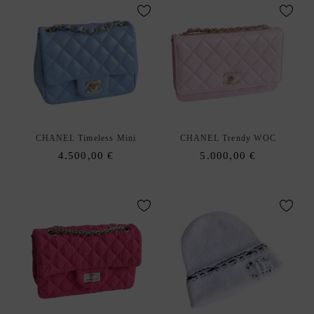
C
K
D
xpand
E
hild
S
enu
I
G
N
E
CHANEL Timeless Mini
CHANEL Trendy WOC
R
4.500,00
€
5.000,00
€
C
H
A
N
E
L
C
É
L