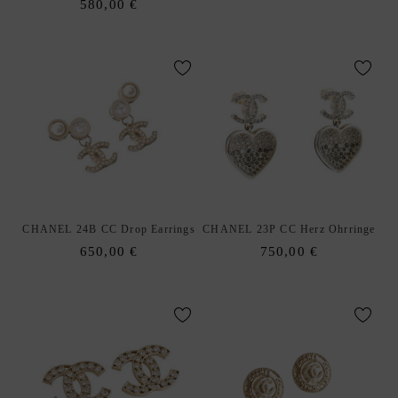
580,00
€
A
I
N
T
L
A
U
R
E
N
T
CHANEL 24B CC Drop Earrings
CHANEL 23P CC Herz Ohrringe
650,00
€
750,00
€
A
N
K
A
U
F
|