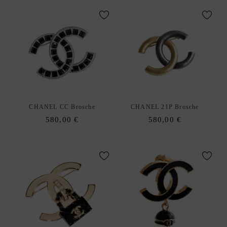
I
C
E
W
U
N
S
C
H
CHANEL CC Brosche
CHANEL 21P Brosche
L
580,00
€
580,00
€
I
S
T
E
D
xpand
E
hild
enu