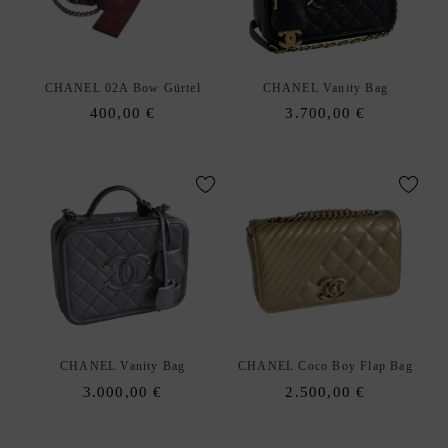
E
N
A
xpand
CHANEL 02A Bow Gürtel
CHANEL Vanity Bag
C
hild
400,00
€
3.700,00
€
C
enu
E
S
S
O
R
I
E
S
S
xpand
C
hild
CHANEL Vanity Bag
CHANEL Coco Boy Flap Bag
H
enu
3.000,00
€
2.500,00
€
M
U