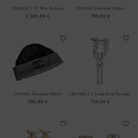
I
CHANEL 2.55 Mini Reissue
CHANEL Kaschmir Mütze
N
2.500,00
€
700,00
€
E
D
I
O
R
G
U
C
C
I
CHANEL Kaschmir Mütze
CHANEL CC Long Drop Earrings
H
580,00
€
750,00
€
E
R
M
È
S