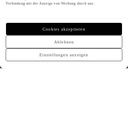
950,00
€
Verbindung mit der Anzeige von Werbung durch uns.
950,00
€
Cookies akzeptieren
Ablehnen
Einstellungen anzeigen
CHANEL Vintage Chain Belt
CHANEL Vintage Chain Belt
950,00
€
1.200,00
€