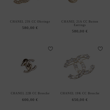
V
E
R
K
CHANEL 23S CC Ohrringe
CHANEL 21A CC Button
A
Earrings
580,00
€
U
580,00
€
F
S
O
U
R
C
I
N
G
S
CHANEL 22B CC Brosche
CHANEL 19K CC Brosche
E
600,00
€
650,00
€
R
V