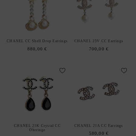
L
O
U
I
S
V
CHANEL CC Shell Drop Earrings
CHANEL 23V CC Earrings
U
880,00
€
700,00
€
I
T
T
O
N
M
I
U
M
I
CHANEL 21K Crystal CC
CHANEL 21A CC Earrings
U
Ohrringe
580,00
€
S