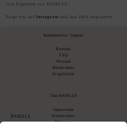
sind Eigentum von BASELLE.
Folge uns auf
Instagram
und lass Dich inspirieren.
Kundenservice / Support
Kontakt
FAQ
Versand
Rücknahme
Originalität
Über BASELLE
Impressum
Datenschutz
Über uns