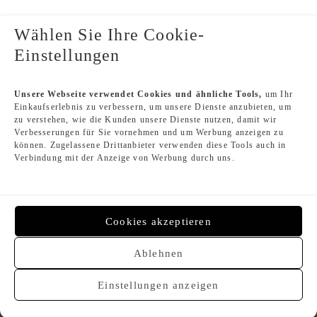
AGB
AGB Kommissionsverkauf
Wählen Sie Ihre Cookie-
Einstellungen
Designer Index
Unsere Webseite verwendet Cookies und ähnliche Tools,
um Ihr
Einkaufserlebnis zu verbessern, um unsere Dienste anzubieten, um
Second Hand Louis Vuitton
zu verstehen, wie die Kunden unsere Dienste nutzen, damit wir
Second Hand Chanel
Verbesserungen für Sie vornehmen und um Werbung anzeigen zu
Second Hand Hermès
können. Zugelassene Drittanbieter verwenden diese Tools auch in
Second Hand Dior
Verbindung mit der Anzeige von Werbung durch uns.
Gebrauchte Luxushandtaschen
Cookies akzeptieren
Zahlungsmethoden
Ablehnen
Einstellungen anzeigen
© 2026-Baselle