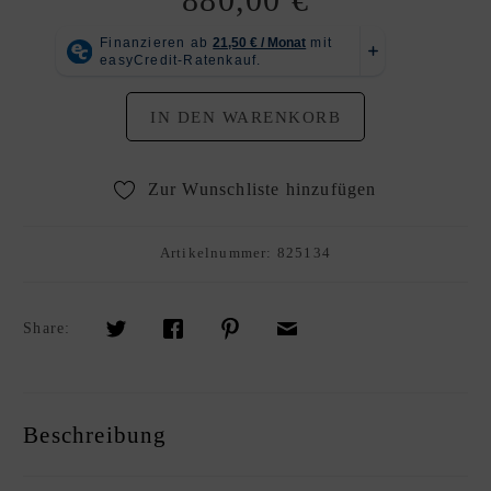
R
K
A
U
IN DEN WARENKORB
F
S
O
Zur Wunschliste hinzufügen
U
R
C
Artikelnummer:
825134
I
N
Share:
G
S
E
R
Beschreibung
V
I
C