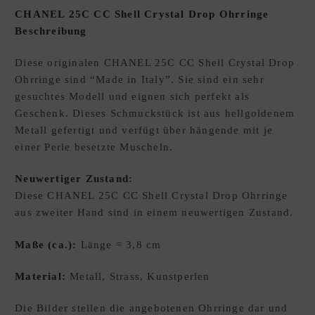
CHANEL 25C CC Shell Crystal Drop Ohrringe
E
Beschreibung
W
U
Diese originalen CHANEL 25C CC Shell Crystal Drop
N
Ohrringe sind “Made in Italy”. Sie sind ein sehr
S
gesuchtes Modell und eignen sich perfekt als
C
Geschenk. Dieses Schmuckstück ist aus hellgoldenem
H
Metall gefertigt und verfügt über hängende mit je
L
einer Perle besetzte Muscheln.
I
S
Neuwertiger Zustand:
T
Diese CHANEL 25C CC Shell Crystal Drop Ohrringe
E
aus zweiter Hand sind in einem neuwertigen Zustand.
D
xpand
E
hild
Maße (ca.):
Länge = 3,8 cm
enu
Material:
Metall, Strass, Kunstperlen
Die Bilder stellen die angebotenen Ohrringe dar und