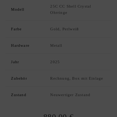
C
25C CC Shell Crystal
K
Modell
Ohrringe
D
xpand
E
hild
S
enu
Farbe
Gold, Perlweiß
I
G
N
Hardware
Metall
E
R
Jahr
2025
A
N
K
Zubehör
Rechnung, Box mit Einlage
A
U
Zustand
Neuwertiger Zustand
F
|
V
E
880,00
€