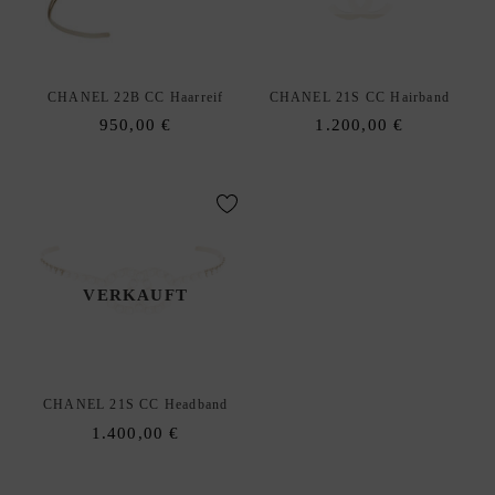
E
N
A
xpand
CHANEL 22B CC Haarreif
CHANEL 21S CC Hairband
C
hild
950,00
€
1.200,00
€
C
enu
E
S
S
O
R
I
VERKAUFT
E
S
S
xpand
C
hild
CHANEL 21S CC Headband
H
enu
1.400,00
€
M
U