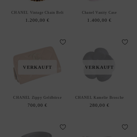
R
K
CHANEL Vintage Chain Belt
Chanel Vanity Case
A
1.200,00
€
1.400,00
€
U
F
S
O
U
R
VERKAUFT
VERKAUFT
C
I
N
G
CHANEL Zippy Geldbörse
CHANEL Kamelie Brosche
S
700,00
€
280,00
€
E
R
V
I
C