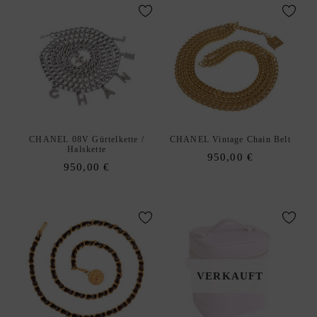
C
K
D
xpand
E
hild
S
enu
I
G
N
E
CHANEL 08V Gürtelkette /
CHANEL Vintage Chain Belt
Halskette
R
950,00
€
950,00
€
A
N
K
A
U
F
VERKAUFT
|
V
E