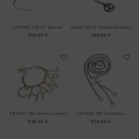
E
N
A
xpand
CHANEL 22B CC Haarreif
Chanel 19P CC Pendant Halskette
C
hild
950,00
€
580,00
€
C
enu
E
S
S
O
R
I
E
S
S
xpand
C
hild
CHANEL 19S Letters Armband
CHANEL 08P Gürtelkette
H
enu
930,00
€
950,00
€
M
U