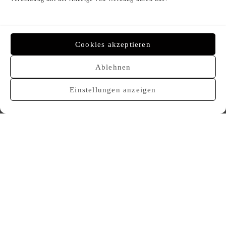
Cookies akzeptieren
Ablehnen
VERKAUFT
VERKAUFT
Einstellungen anzeigen
CHANEL 19P CC Kreolen
CHANEL 23S Bow CC Earrings
620,00
€
750,00
€
VERKAUFT
VERKAUFT