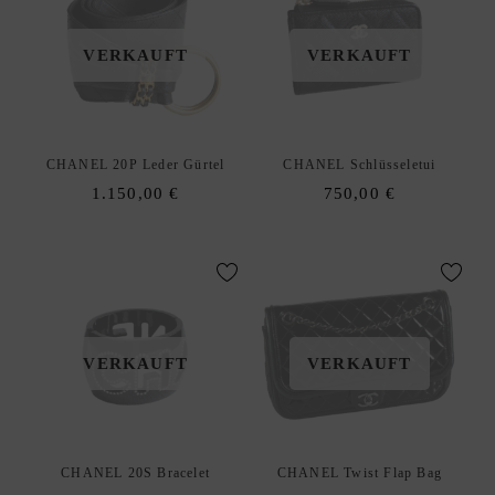
E
W
VERKAUFT
VERKAUFT
U
N
S
C
CHANEL 20P Leder Gürtel
CHANEL Schlüsseletui
H
1.150,00
€
750,00
€
L
I
S
T
E
D
xpand
VERKAUFT
VERKAUFT
E
hild
enu
CHANEL 20S Bracelet
CHANEL Twist Flap Bag