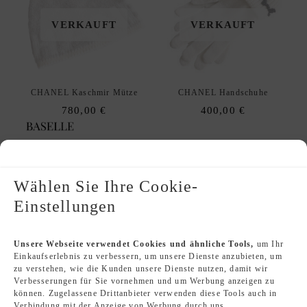
VERKAUFT
VERKAUFT
CHANEL Kaschmir Mütze
CHANEL Handschuhe
780,00
€
400,00
€
Wählen Sie Ihre Cookie-
Einstellungen
VERKAUFT
VERKAUFT
Unsere Webseite verwendet Cookies und ähnliche Tools,
um Ihr
Einkaufserlebnis zu verbessern, um unsere Dienste anzubieten, um
zu verstehen, wie die Kunden unsere Dienste nutzen, damit wir
Verbesserungen für Sie vornehmen und um Werbung anzeigen zu
Chanel 18V CC Pendant Halskette
CHANEL 24B Round CC Earrings
können. Zugelassene Drittanbieter verwenden diese Tools auch in
650,00
€
620,00
€
Verbindung mit der Anzeige von Werbung durch uns.