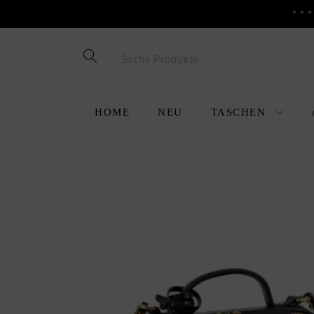
**
Skip
Skip
to
to
navigation
content
HOME
NEU
TASCHEN