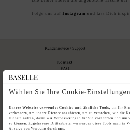
Die Bilder stellen die angebotene Tasche d
Folge uns auf
Instagram
und lass Dich inspir
Kundenservice / Support
Kontakt
FAQ
Versand
Rücknahme
Originalität
Wählen Sie Ihre Cookie-Einstellunge
Unsere Webseite verwendet Cookies und ähnliche Tools,
um Ihr Ein
verbessern, um unsere Dienste anzubieten, um zu verstehen, wie die 
Dienste nutzen, damit wir Verbesserungen für Sie vornehmen und um 
zu können. Zugelassene Drittanbieter verwenden diese Tools auch in V
Anzeige von Werbung durch uns.