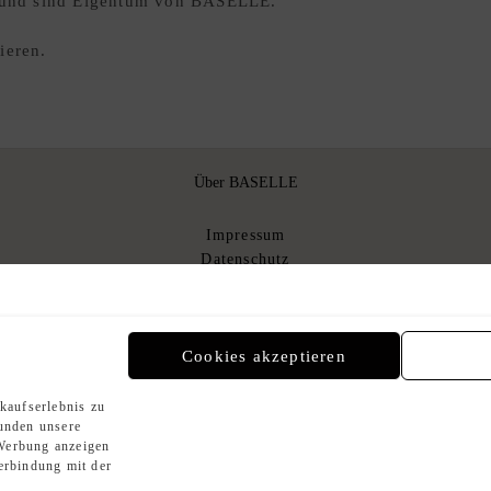
ar und sind Eigentum von BASELLE.
ieren.
Über BASELLE
Impressum
Datenschutz
Über uns
AGB
AGB Kommissionsverkauf
n
Cookies akzeptieren
kaufserlebnis zu
Zahlungsmethoden
Kunden unsere
Werbung anzeigen
erbindung mit der