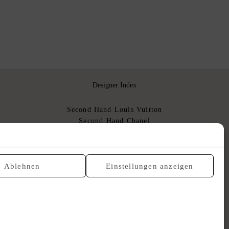
Designer Index
Second Hand Louis Vuitton
Second Hand Chanel
Second Hand Hermès
Second Hand Dior
Gebrauchte Luxushandtaschen
Ablehnen
Einstellungen anzeigen