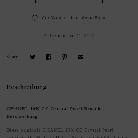
R
K
Zur Wunschliste hinzufügen
A
U
F
Artikelnummer:
1125147
S
O
U
Share:
R
C
I
Beschreibung
N
G
S
E
CHANEL 19K CC Crystal Pearl Brosche
R
Beschreibung
V
Diese originale CHANEL 19K CC Crystal Pearl
I
Brosche ist “Made in Italy”. Sie ist aus hellgoldenem
C