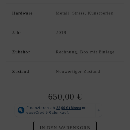
C
K
Hardware
Metall, Strass, Kunstperlen
D
xpand
E
hild
S
enu
Jahr
2019
I
G
N
Zubehör
Rechnung, Box mit Einlage
E
R
A
Zustand
Neuwertiger Zustand
N
K
A
650,00
€
U
F
|
V
E
IN DEN WARENKORB