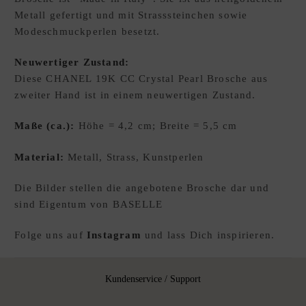
Metall gefertigt und mit Strasssteinchen sowie
E
Modeschmuckperlen besetzt.
W
U
Neuwertiger Zustand:
N
Diese CHANEL 19K CC Crystal Pearl Brosche aus
S
zweiter Hand ist in einem neuwertigen Zustand.
C
H
Maße (ca.):
Höhe = 4,2 cm; Breite = 5,5 cm
L
I
Material:
Metall, Strass, Kunstperlen
S
T
Die Bilder stellen die angebotene Brosche dar und
E
sind Eigentum von BASELLE
D
xpand
E
Folge uns auf
Instagram
und lass Dich inspirieren.
hild
enu
Kundenservice / Support