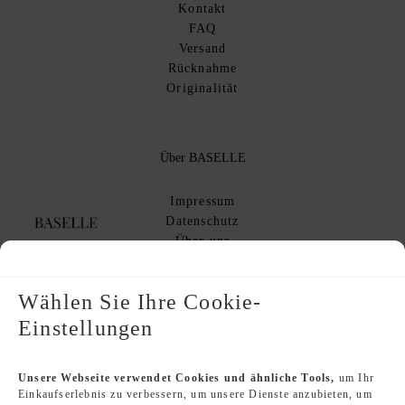
Kontakt
FAQ
Versand
Rücknahme
Originalität
Über BASELLE
Impressum
Datenschutz
Über uns
AGB
AGB Kommissionsverkauf
Wählen Sie Ihre Cookie-
Einstellungen
Designer Index
Unsere Webseite verwendet Cookies und ähnliche Tools,
um Ihr
Einkaufserlebnis zu verbessern, um unsere Dienste anzubieten, um
Second Hand Louis Vuitton