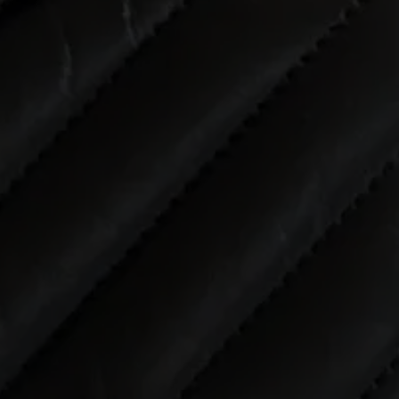
E
R
K
A
U
F
S
O
U
R
C
I
N
G
S
E
R
V
I