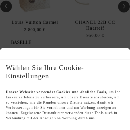
Louis Vuitton Carmel
CHANEL 22B CC
Haarreif
2.800,00
€
950,00
€
Echtheitsprüfung
Wählen Sie Ihre Cookie-
Einstellungen
Wie wir auf Originalität und Zustand prüfen
und Neuzugänge unser Siegel erhalten
Unsere Webseite verwendet Cookies und ähnliche Tools,
um Ihr
MEHR ENTDECKEN
Einkaufserlebnis zu verbessern, um unsere Dienste anzubieten, um
zu verstehen, wie die Kunden unsere Dienste nutzen, damit wir
Verbesserungen für Sie vornehmen und um Werbung anzeigen zu
können. Zugelassene Drittanbieter verwenden diese Tools auch in
Verbindung mit der Anzeige von Werbung durch uns.
Suchanfrage