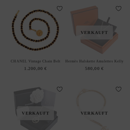
C
K
A
R
M
VERKAUFT
B
Ä
N
D
CHANEL Vintage Chain Belt
Hermès Halskette Amulettes Kelly
E
1.200,00
€
580,00
€
R
B
R
O
S
C
H
VERKAUFT
VERKAUFT
E
N