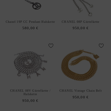
E
N
A
xpand
Chanel 19P CC Pendant Halskette
CHANEL 08P Gürtelkette
C
hild
580,00
€
950,00
€
C
enu
E
S
S
O
R
I
E
S
S
xpand
C
hild
CHANEL 08V Gürtelkette /
CHANEL Vintage Chain Belt
H
Halskette
enu
950,00
€
M
950,00
€
U