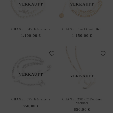
F
VERKAUFT
VERKAUFT
S
O
U
R
CHANEL 04V Gürtelkette
CHANEL Pearl Chain Belt
C
1.100,00
€
1.150,00
€
I
N
G
S
E
R
V
VERKAUFT
VERKAUFT
I
C
E
W
CHANEL 07V Gürtelkette
CHANEL 23B CC Pendant
Necklace
U
850,00
€
850,00
€
N