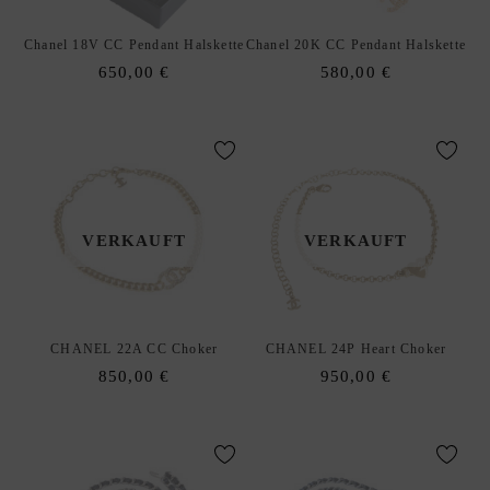
H
A
Chanel 18V CC Pendant Halskette
Chanel 20K CC Pendant Halskette
A
650,00
€
580,00
€
R
S
C
H
M
U
VERKAUFT
VERKAUFT
C
K
H
A
CHANEL 22A CC Choker
CHANEL 24P Heart Choker
L
850,00
€
950,00
€
S
K
E
T