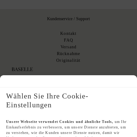
Kundenservice / Support
Kontakt
FAQ
Versand
Rücknahme
Originalität
Über BASELLE
Wählen Sie Ihre Cookie-
Impressum
Einstellungen
Datenschutz
Über uns
AGB
Unsere Webseite verwendet Cookies und ähnliche Tools,
um Ihr
AGB Kommissionsverkauf
Einkaufserlebnis zu verbessern, um unsere Dienste anzubieten, um
zu verstehen, wie die Kunden unsere Dienste nutzen, damit wir