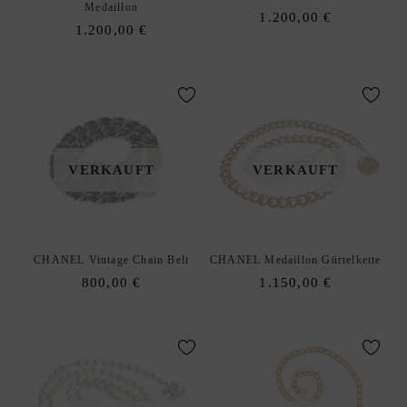
enu
Medaillon
1.200,00
€
I
1.200,00
€
G
N
E
R
A
N
VERKAUFT
VERKAUFT
K
A
U
F
|
CHANEL Vintage Chain Belt
CHANEL Medaillon Gürtelkette
V
800,00
€
1.150,00
€
E
R
K
A
U