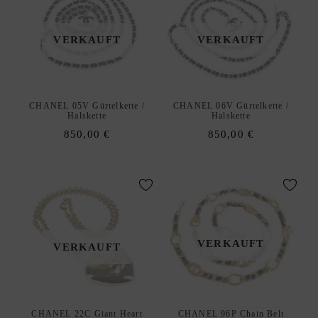
T
E
VERKAUFT
VERKAUFT
N
O
H
R
CHANEL 05V Gürtelkette /
CHANEL 06V Gürtelkette /
R
Halskette
Halskette
I
850,00
€
850,00
€
N
G
E
R
I
N
VERKAUFT
G
VERKAUFT
E
D
xpand
E
hild
CHANEL 22C Giant Heart
CHANEL 96P Chain Belt
S