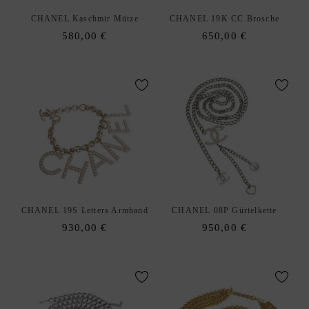
E
R
CHANEL Kaschmir Mütze
CHANEL 19K CC Brosche
K
580,00
€
650,00
€
A
U
F
S
O
U
R
C
I
N
CHANEL 19S Letters Armband
CHANEL 08P Gürtelkette
G
930,00
€
950,00
€
S
E
R
V
I