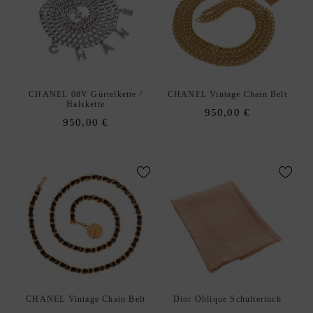
C
E
W
U
N
S
CHANEL 08V Gürtelkette /
CHANEL Vintage Chain Belt
Halskette
C
950,00
€
950,00
€
H
L
I
S
T
E
D
xpand
E
hild
enu
CHANEL Vintage Chain Belt
Dior Oblique Schultertuch