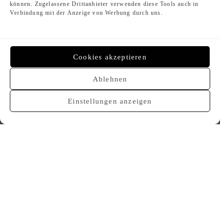
können. Zugelassene Drittanbieter verwenden diese Tools auch in
400,00
€
600,00
€
Verbindung mit der Anzeige von Werbung durch uns.
Cookies akzeptieren
Ablehnen
VERKAUFT
VERKAUFT
Einstellungen anzeigen
CHANEL 05V Gürtelkette /
CHANEL 06V Gürtelkette /
Halskette
Halskette
850,00
€
850,00
€