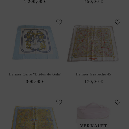
1.200,00
€
450,00
€
Hermès Carré “Brides de Gala”
Hermès Gavroche 45
300,00
€
170,00
€
VERKAUFT