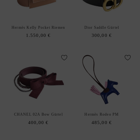
E
N
A
xpand
Hermès Kelly Pocket Riemen
Dior Saddle Gürtel
C
hild
1.550,00
€
300,00
€
C
enu
E
S
S
O
R
I
E
S
S
xpand
C
CHANEL 02A Bow Gürtel
Hermès Rodeo PM
hild
H
400,00
€
485,00
€
enu
M
U