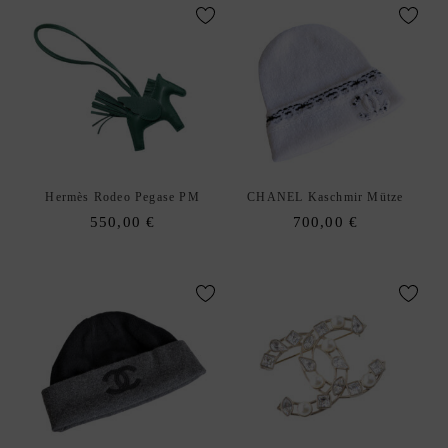
C
K
D
xpand
E
hild
S
enu
I
G
N
Hermès Rodeo Pegase PM
CHANEL Kaschmir Mütze
E
550,00
€
700,00
€
R
A
N
K
A
U
F
|
V