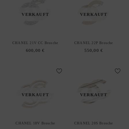
E
W
VERKAUFT
VERKAUFT
U
N
S
C
CHANEL 21V CC Brosche
CHANEL 22P Brosche
H
600,00
€
550,00
€
L
I
S
T
E
D
xpand
VERKAUFT
VERKAUFT
E
hild
enu
CHANEL 18V Brosche
CHANEL 20S Brosche