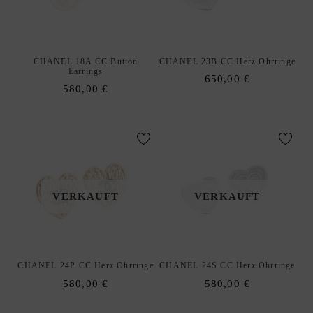
E
N
A
xpand
CHANEL 18A CC Button
CHANEL 23B CC Herz Ohrringe
C
hild
Earrings
650,00
€
C
enu
580,00
€
E
S
S
O
R
I
VERKAUFT
VERKAUFT
E
S
S
xpand
C
hild
H
CHANEL 24P CC Herz Ohrringe
CHANEL 24S CC Herz Ohrringe
enu
M
580,00
€
580,00
€
U