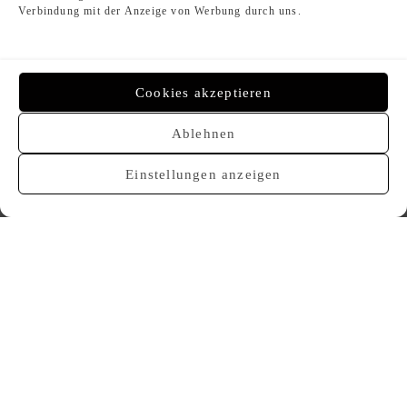
Verbindung mit der Anzeige von Werbung durch uns.
1.100,00
€
1.150,00
€
Cookies akzeptieren
Ablehnen
VERKAUFT
VERKAUFT
Einstellungen anzeigen
CHANEL 07V Gürtelkette
CHANEL Kosmetiktasche
850,00
€
700,00
€