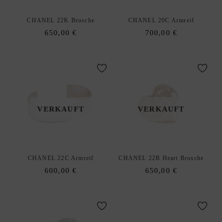
R
K
CHANEL 22K Brosche
CHANEL 20C Armreif
A
650,00
€
700,00
€
U
F
S
O
U
R
VERKAUFT
VERKAUFT
C
I
N
G
CHANEL 22C Armreif
CHANEL 22B Heart Brosche
S
600,00
€
650,00
€
E
R
V
I
C