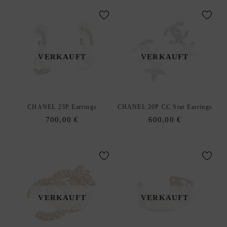
C
K
D
xpand
E
hild
S
enu
VERKAUFT
VERKAUFT
I
G
N
E
CHANEL 23P Earrings
CHANEL 20P CC Star Earrings
R
700,00
€
600,00
€
A
N
K
A
U
F
VERKAUFT
VERKAUFT
|
V
E