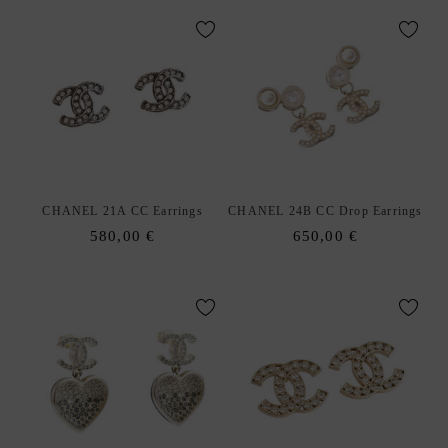
C
K
A
R
M
B
Ä
N
D
CHANEL 21A CC Earrings
CHANEL 24B CC Drop Earrings
E
580,00
€
650,00
€
R
B
R
O
S
C
H
E
N