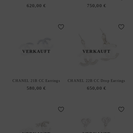
enu
620,00
€
750,00
€
I
G
N
E
R
A
N
VERKAUFT
VERKAUFT
K
A
U
F
CHANEL 21B CC Earrings
CHANEL 22B CC Drop Earrings
|
580,00
€
650,00
€
V
E
R
K
A
U