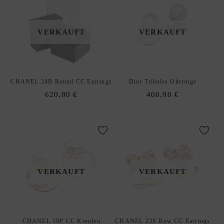
E
N
VERKAUFT
VERKAUFT
O
H
R
R
CHANEL 24B Round CC Earrings
Dior Tribales Ohrringe
I
620,00
€
400,00
€
N
G
E
R
I
N
VERKAUFT
VERKAUFT
G
E
D
xpand
E
hild
CHANEL 19P CC Kreolen
CHANEL 23S Bow CC Earrings
S