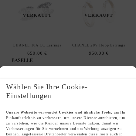
VERKAUFT
VERKAUFT
CHANEL 16A CC Earrings
CHANEL 20V Hoop Earrings
650,00
€
950,00
€
Wählen Sie Ihre Cookie-
Einstellungen
VERKAUFT
VERKAUFT
Unsere Webseite verwendet Cookies und ähnliche Tools,
um Ihr
Einkaufserlebnis zu verbessern, um unsere Dienste anzubieten, um
zu verstehen, wie die Kunden unsere Dienste nutzen, damit wir
Verbesserungen für Sie vornehmen und um Werbung anzeigen zu
CHANEL CC Pearl Drop Earrings
CHANEL 21P CC Earrings
können. Zugelassene Drittanbieter verwenden diese Tools auch in