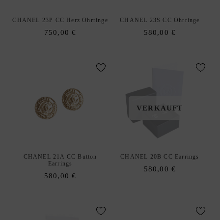
H
A
CHANEL 23P CC Herz Ohrringe
CHANEL 23S CC Ohrringe
A
750,00
€
580,00
€
R
S
C
H
M
U
VERKAUFT
C
K
H
A
CHANEL 21A CC Button
CHANEL 20B CC Earrings
L
Earrings
580,00
€
S
580,00
€
K
E
T
T