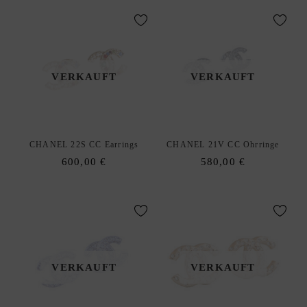
S
C
H
L
I
VERKAUFT
VERKAUFT
S
T
E
D
CHANEL 22S CC Earrings
CHANEL 21V CC Ohrringe
xpand
E
600,00
€
580,00
€
hild
enu
VERKAUFT
VERKAUFT