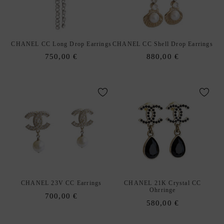
E
N
A
xpand
CHANEL CC Long Drop Earrings
CHANEL CC Shell Drop Earrings
C
hild
750,00
€
880,00
€
C
enu
E
S
S
O
R
I
E
S
S
xpand
C
hild
CHANEL 23V CC Earrings
CHANEL 21K Crystal CC
H
Ohrringe
enu
700,00
€
M
580,00
€
U