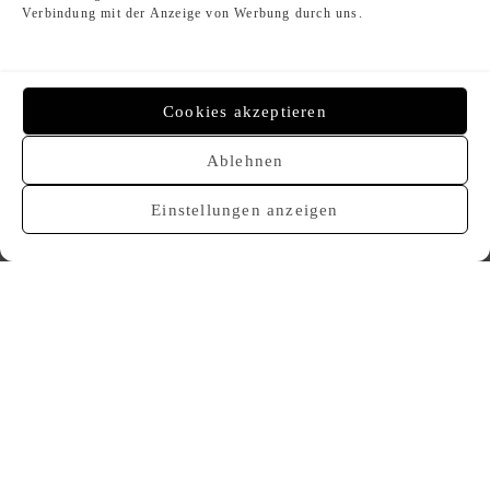
620,00
€
620,00
€
Verbindung mit der Anzeige von Werbung durch uns.
Cookies akzeptieren
Ablehnen
VERKAUFT
VERKAUFT
Einstellungen anzeigen
CHANEL 18A CC Button
CHANEL 23B CC Herz Ohrringe
Earrings
650,00
€
580,00
€