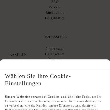
FAQ
Versand
Rücknahme
Originalität
Über BASELLE
Impressum
Datenschutz
Über uns
AGB
AGB Kommissionsverkauf
Wählen Sie Ihre Cookie-
Einstellungen
Designer Index
Unsere Webseite verwendet Cookies und ähnliche Tools,
um Ihr
Einkaufserlebnis zu verbessern, um unsere Dienste anzubieten, um
Second Hand Louis Vuitton
zu verstehen, wie die Kunden unsere Dienste nutzen, damit wir
Second Hand Chanel