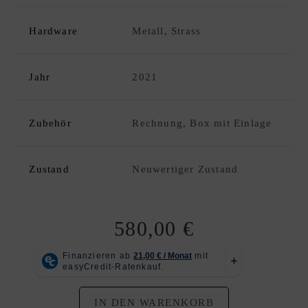
C
K
Hardware
Metall, Strass
D
xpand
E
hild
S
enu
Jahr
2021
I
G
N
Zubehör
Rechnung, Box mit Einlage
E
R
A
Zustand
Neuwertiger Zustand
N
K
A
580,00
€
U
F
|
V
E
IN DEN WARENKORB