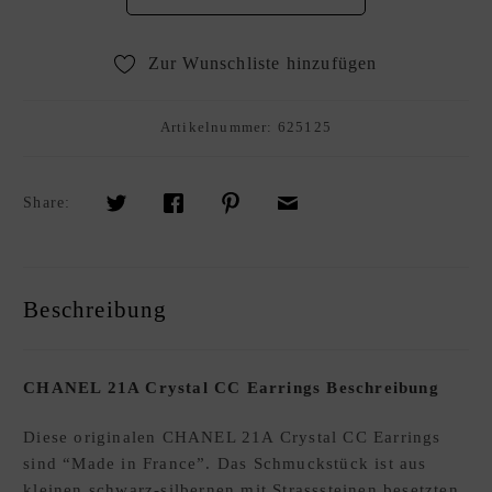
R
K
Zur Wunschliste hinzufügen
A
U
F
Artikelnummer:
625125
S
O
U
Share:
R
C
I
Beschreibung
N
G
S
E
CHANEL 21A Crystal CC Earrings Beschreibung
R
Diese originalen CHANEL 21A Crystal CC Earrings
V
sind “Made in France”. Das Schmuckstück ist aus
I
kleinen schwarz-silbernen mit Strasssteinen besetzten
C