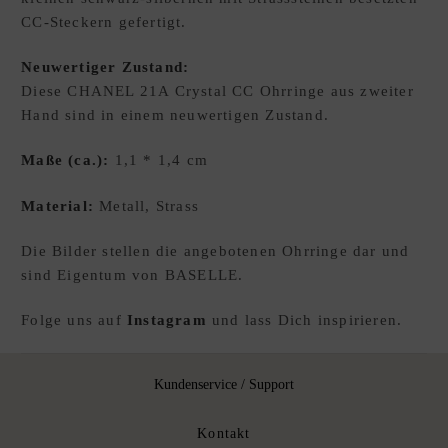
CC-Steckern gefertigt.
E
W
Neuwertiger Zustand:
U
Diese CHANEL 21A Crystal CC Ohrringe aus zweiter
N
Hand sind in einem neuwertigen Zustand.
S
C
Maße (ca.):
1,1 * 1,4 cm
H
L
Material:
Metall, Strass
I
S
Die Bilder stellen die angebotenen Ohrringe dar und
T
sind Eigentum von BASELLE.
E
D
Folge uns auf
Instagram
und lass Dich inspirieren.
xpand
E
hild
enu
Kundenservice / Support
Kontakt