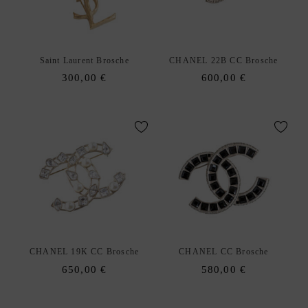
E
N
A
xpand
Saint Laurent Brosche
CHANEL 22B CC Brosche
C
hild
300,00
€
600,00
€
C
enu
E
S
S
O
R
I
E
S
S
xpand
C
hild
CHANEL 19K CC Brosche
CHANEL CC Brosche
H
enu
650,00
€
580,00
€
M
U