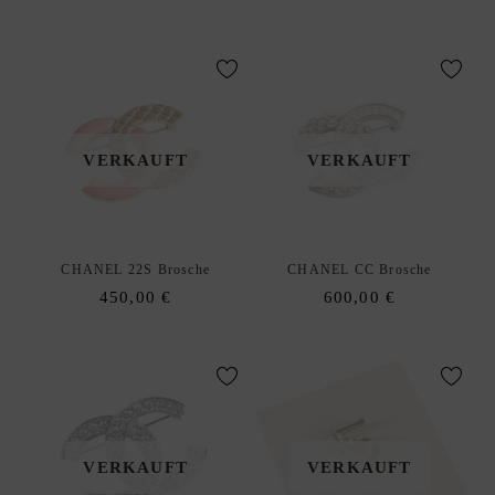
enu
I
G
N
E
R
A
VERKAUFT
VERKAUFT
N
K
A
U
CHANEL 22S Brosche
CHANEL CC Brosche
F
450,00
€
600,00
€
|
V
E
R
K
A
VERKAUFT
VERKAUFT
U