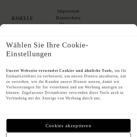
S
Impressum
C
Datenschutz
H
Über uns
L
AGB
I
AGB Kommissionsverkauf
S
Wählen Sie Ihre Cookie-
T
Einstellungen
E
Designer Index
D
xpand
E
Unsere Webseite verwendet Cookies und ähnliche Tools,
um Ihr
hild
Einkaufserlebnis zu verbessern, um unsere Dienste anzubieten, um
Second Hand Louis Vuitton
enu
zu verstehen, wie die Kunden unsere Dienste nutzen, damit wir
Second Hand Chanel
Verbesserungen für Sie vornehmen und um Werbung anzeigen zu
Second Hand Hermès
können. Zugelassene Drittanbieter verwenden diese Tools auch in
Second Hand Dior
Verbindung mit der Anzeige von Werbung durch uns.
Gebrauchte Luxushandtaschen
Cookies akzeptieren
Zahlungsmethoden