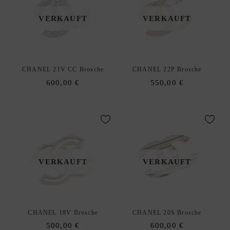
T
E
VERKAUFT
VERKAUFT
N
O
H
R
CHANEL 21V CC Brosche
CHANEL 22P Brosche
R
600,00
€
550,00
€
I
N
G
E
R
I
VERKAUFT
VERKAUFT
N
G
E
D
xpand
CHANEL 18V Brosche
CHANEL 20S Brosche
E
hild
500,00
€
600,00
€
S