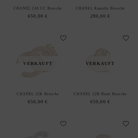
H
CHANEL 24S CC Brosche
CHANEL Kamelie Brosche
A
650,00
€
280,00
€
A
R
S
C
H
M
VERKAUFT
VERKAUFT
U
C
K
H
CHANEL 22K Brosche
CHANEL 22B Heart Brosche
A
650,00
€
650,00
€
L
S
K
E
T