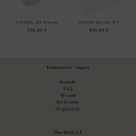
F
S
O
CHANEL 20S Brosche
CHANEL Brosche N°5
U
550,00
€
490,00
€
R
C
I
N
G
S
Kundenservice / Support
E
R
Kontakt
V
FAQ
Versand
I
Rücknahme
C
Originalität
E
W
U
Über BASELLE
N