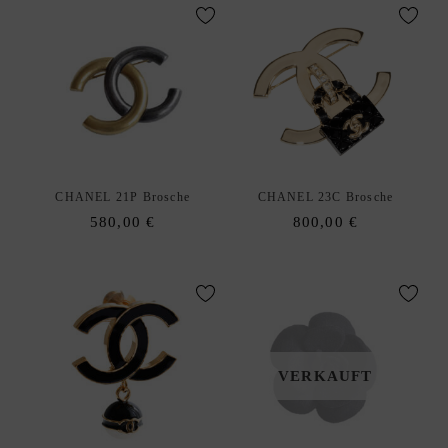
C
K
A
R
M
B
Ä
N
D
CHANEL 21P Brosche
CHANEL 23C Brosche
E
580,00
€
800,00
€
R
B
R
O
S
C
VERKAUFT
H
E
N