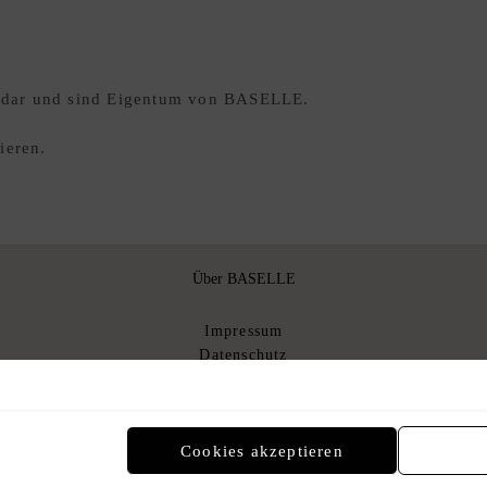
te dar und sind Eigentum von BASELLE.
ieren.
Über BASELLE
Impressum
Datenschutz
Über uns
AGB
AGB Kommissionsverkauf
n
Cookies akzeptieren