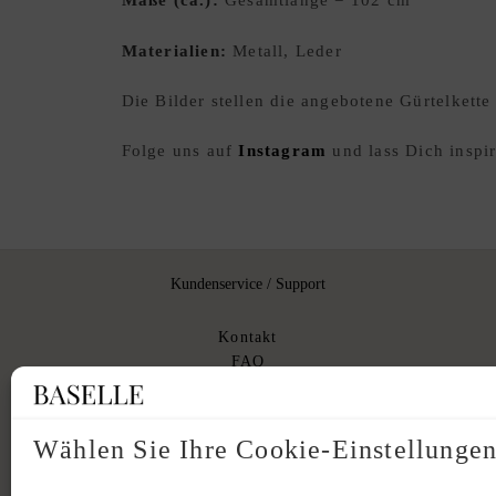
Maße (ca.):
Gesamtlänge = 102 cm
Materialien:
Metall, Leder
Die Bilder stellen die angebotene Gürtelket
Folge uns auf
Instagram
und lass Dich inspir
Kundenservice / Support
Kontakt
FAQ
Versand
Rücknahme
Originalität
Wählen Sie Ihre Cookie-Einstellunge