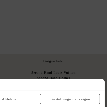
Designer Index
Second Hand Louis Vuitton
Second Hand Chanel
Second Hand Hermès
Second Hand Dior
Gebrauchte Luxushandtaschen
Ablehnen
Einstellungen anzeigen