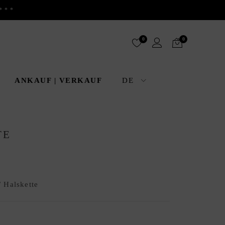
***
0
0
ANKAUF | VERKAUF
DE
TE
/ Halskette