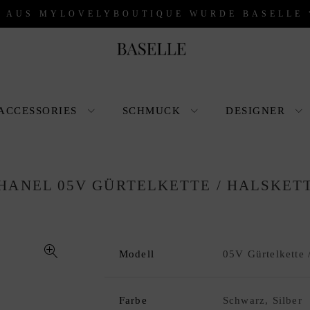
* AUS MYLOVELYBOUTIQUE WURDE BASELLE 
ACCESSORIES
SCHMUCK
DESIGNER
HANEL 05V GÜRTELKETTE / HALSKET
Modell
05V Gürtelkette 
🔍
Farbe
Schwarz, Silber