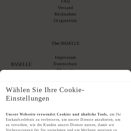
FAQ
Versand
Rücknahme
Originalität
Über BASELLE
Impressum
Datenschutz
Über uns
AGB
AGB Kommissionsverkauf
Wählen Sie Ihre Cookie-
Einstellungen
Designer Index
Unsere Webseite verwendet Cookies und ähnliche Tools,
um Ihr
Einkaufserlebnis zu verbessern, um unsere Dienste anzubieten, um
Second Hand Louis Vuitton
zu verstehen, wie die Kunden unsere Dienste nutzen, damit wir
Second Hand Chanel
Verbesserungen für Sie vornehmen und um Werbung anzeigen zu