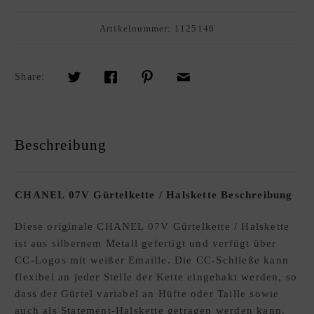
R
K
Artikelnummer:
1125146
A
U
F
Share:
S
O
U
Beschreibung
R
C
I
CHANEL 07V Gürtelkette / Halskette Beschreibung
N
G
Diese originale CHANEL 07V Gürtelkette / Halskette
S
ist aus silbernem Metall gefertigt und verfügt über
E
CC-Logos mit weißer Emaille. Die CC-Schließe kann
R
flexibel an jeder Stelle der Kette eingehakt werden, so
V
dass der Gürtel variabel an Hüfte oder Taille sowie
I
auch als Statement-Halskette getragen werden kann.
C