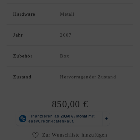
C
K
Hardware
Metall
D
xpand
E
hild
S
enu
Jahr
2007
I
G
N
Zubehör
Box
E
R
A
Zustand
Hervorragender Zustand
N
K
A
850,00
€
U
F
|
V
Zur Wunschliste hinzufügen
E