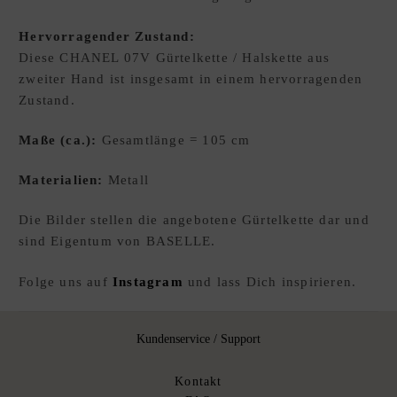
E
Hervorragender Zustand:
W
Diese CHANEL 07V Gürtelkette / Halskette aus
U
zweiter Hand ist insgesamt in einem hervorragenden
N
Zustand.
S
C
Maße (ca.):
Gesamtlänge = 105 cm
H
L
Materialien:
Metall
I
S
Die Bilder stellen die angebotene Gürtelkette dar und
T
sind Eigentum von BASELLE.
E
D
Folge uns auf
Instagram
und lass Dich inspirieren.
xpand
E
hild
enu
Kundenservice / Support
Kontakt