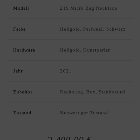
C
Modell
21S Micro Bag Necklace
K
D
xpand
E
hild
Farbe
Hellgold, Perlweiß, Schwarz
S
enu
I
G
Hardware
Hellgold, Kunstperlen
N
E
R
Jahr
2021
A
N
K
Zubehör
Rechnung, Box, Staubbeutel
A
U
Zustand
Neuwertiger Zustand
F
|
V
E
2.400,00
€