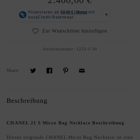
R
K
A
U
Zur Wunschliste hinzufügen
F
S
Artikelnummer:
1223-1-30
O
U
R
Share:
C
I
N
G
Beschreibung
S
E
R
CHANEL 21 S Micro Bag Necklace Beschreibung
V
I
Dieses originale CHANEL Micro Bag Necklace ist eine
C