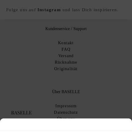
Folge uns auf
Instagram
und lass Dich inspirieren.
Kundenservice / Support
Kontakt
FAQ
Versand
Rücknahme
Originalität
Über BASELLE
Impressum
Datenschutz
Über uns
AGB
AGB Kommissionsverkauf