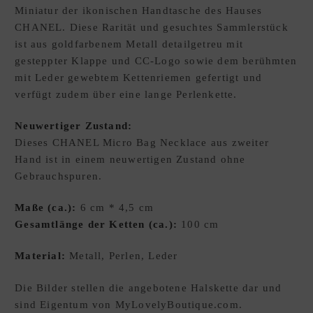
Miniatur der ikonischen Handtasche des Hauses
E
CHANEL. Diese Rarität und gesuchtes Sammlerstück
W
ist aus goldfarbenem Metall detailgetreu mit
U
gesteppter Klappe und CC-Logo sowie dem berühmten
N
mit Leder gewebtem Kettenriemen gefertigt und
S
verfügt zudem über eine lange Perlenkette.
C
H
Neuwertiger Zustand:
L
Dieses CHANEL Micro Bag Necklace aus zweiter
I
Hand ist in einem neuwertigen Zustand ohne
S
Gebrauchspuren.
T
E
Maße (ca.):
6 cm * 4,5 cm
D
Gesamtlänge der Ketten (ca.):
100 cm
xpand
E
hild
Material:
Metall, Perlen, Leder
enu
Die Bilder stellen die angebotene Halskette dar und
sind Eigentum von MyLovelyBoutique.com.