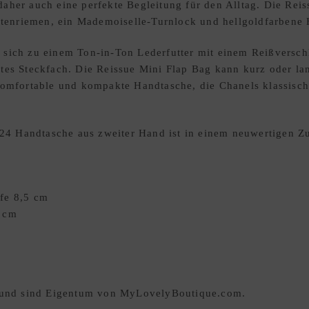
aher auch eine perfekte Begleitung für den Alltag. Die Rei
Kettenriemen, ein Mademoiselle-Turnlock und hellgoldfarbene
 sich zu einem Ton-in-Ton Lederfutter mit einem Reißversch
tes Steckfach. Die Reissue Mini Flap Bag kann kurz oder lan
komfortable und kompakte Handtasche, die Chanels klassisch
4 Handtasche aus zweiter Hand ist in einem neuwertigen Zu
fe 8,5 cm
3 cm
ar und sind Eigentum von MyLovelyBoutique.com.