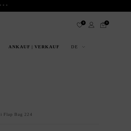
***
0
0
ANKAUF | VERKAUF
DE
ni Flap Bag 224