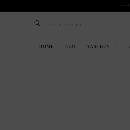
**
Skip
Skip
to
to
navigation
content
HOME
NEU
TASCHEN