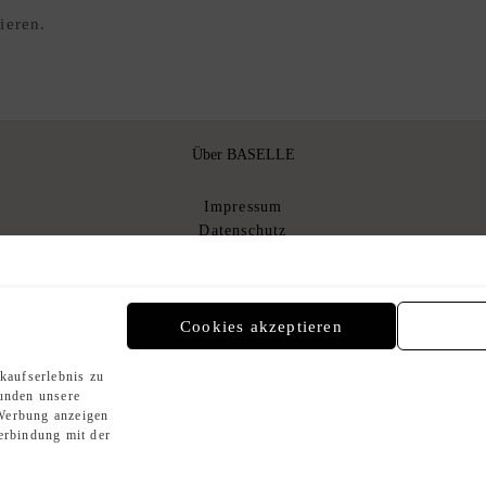
ieren.
Über BASELLE
Impressum
Datenschutz
Über uns
AGB
AGB Kommissionsverkauf
n
Cookies akzeptieren
kaufserlebnis zu
Zahlungsmethoden
Kunden unsere
Werbung anzeigen
erbindung mit der