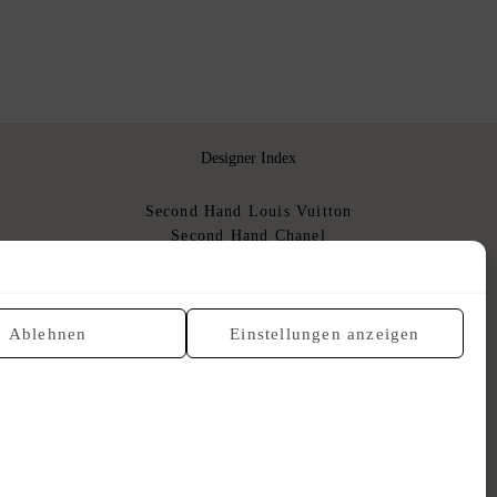
Designer Index
Second Hand Louis Vuitton
Second Hand Chanel
Second Hand Hermès
Second Hand Dior
Gebrauchte Luxushandtaschen
Ablehnen
Einstellungen anzeigen