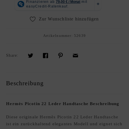
R
K
A
Zur Wunschliste hinzufügen
U
F
Artikelnummer:
52639
S
O
U
Share:
R
C
I
N
Beschreibung
G
S
E
Hermès Picotin 22 Leder Handtasche Beschreibung
R
V
Diese originale Hermès Picotin 22 Leder Handtasche
I
ist ein zurückhaltend elegantes Modell und eignet sich
C