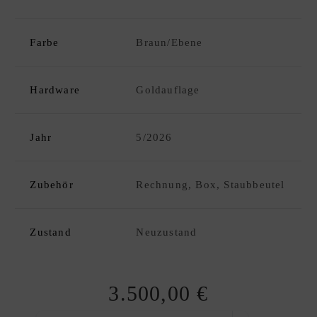
C
K
D
Farbe
Braun/Ebene
xpand
E
hild
S
enu
I
Hardware
Goldauflage
G
N
Jahr
5/2026
E
R
A
Zubehör
Rechnung, Box, Staubbeutel
N
K
A
Zustand
Neuzustand
U
F
|
3.500,00
€
V
E