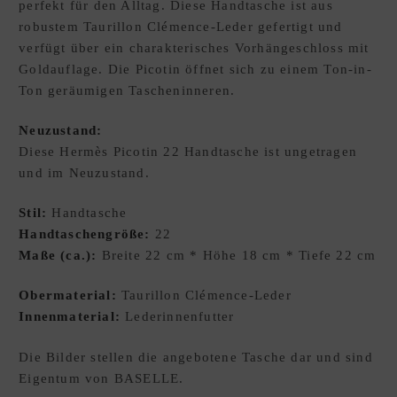
perfekt für den Alltag. Diese Handtasche ist aus
E
robustem Taurillon Clémence-Leder gefertigt und
W
verfügt über ein charakterisches Vorhängeschloss mit
U
Goldauflage. Die Picotin öffnet sich zu einem Ton-in-
N
Ton geräumigen Tascheninneren.
S
C
Neuzustand:
H
Diese Hermès Picotin 22 Handtasche ist ungetragen
L
und im Neuzustand.
I
S
Stil:
Handtasche
T
Handtaschengröße:
22
E
Maße (ca.):
Breite 22 cm * Höhe 18 cm * Tiefe 22 cm
D
xpand
Obermaterial:
Taurillon Clémence-Leder
E
hild
Innenmaterial:
Lederinnenfutter
enu
Die Bilder stellen die angebotene Tasche dar und sind
Eigentum von BASELLE.