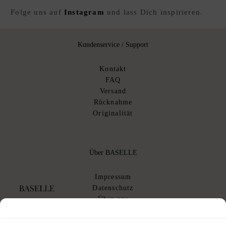
Folge uns auf
Instagram
und lass Dich inspirieren.
Kundenservice / Support
Kontakt
FAQ
Versand
Rücknahme
Originalität
Über BASELLE
Impressum
Datenschutz
Über uns
AGB
AGB Kommissionsverkauf