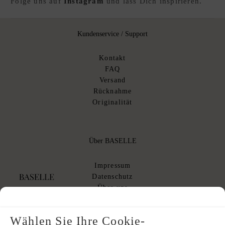
Folge uns auf
Instagram
und lass Dich inspirieren.
Kundenservice / Support
Kontakt
FAQ
Versand
Rücknahme
Originalität
Über BASELLE
Impressum
Datenschutz
Über uns
AGB
AGB Kommissionsverkauf
Wählen Sie Ihre Cookie-