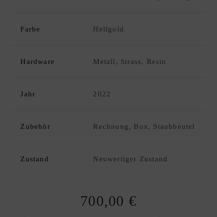
C
K
D
Farbe
Hellgold
xpand
E
hild
S
enu
I
Hardware
Metall, Strass, Resin
G
N
Jahr
2022
E
R
A
Zubehör
Rechnung, Box, Staubbeutel
N
K
A
Zustand
Neuwertiger Zustand
U
F
|
700,00
€
V
E