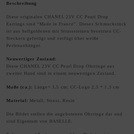
Beschreibung
E
W
Diese originalen CHANEL 23V CC Pearl Drop
U
Earrings sind “Made in France”. Dieses Schmuckstück
N
ist aus hellgoldenen mit Strasssteinen besetzten CC-
S
Steckern gefertigt und verfügt über weiße
C
Perlenanhänger.
H
L
Neuwertiger Zustand:
I
Diese CHANEL 23V CC Pearl Drop Ohrringe aus
S
zweiter Hand sind in einem neuwertigen Zustand.
T
E
Maße (ca.):
Länge= 3,5 cm; CC-Logo 2,5 * 1,3 cm
D
xpand
Material:
Metall, Strass, Resin
E
hild
enu
Die Bilder stellen die angebotenen Ohrringe dar und
sind Eigentum von BASELLE.