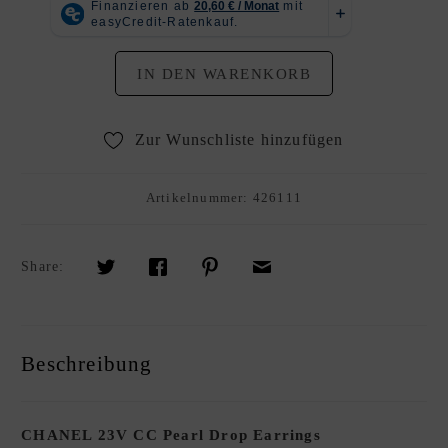
R
K
A
IN DEN WARENKORB
U
F
S
Zur Wunschliste hinzufügen
O
U
Artikelnummer:
426111
R
C
I
Share:
N
G
S
E
Beschreibung
R
V
I
CHANEL 23V CC Pearl Drop Earrings
C