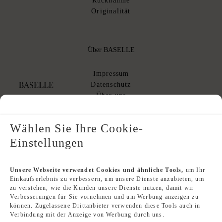
Rücknahme
Originalität
Über BASELLE
Impressum
Datenschutz
Über uns
AGB
AGB Kommissionsverkauf
Wählen Sie Ihre Cookie-
Einstellungen
Designer Index
Unsere Webseite verwendet Cookies und ähnliche Tools,
um Ihr
Einkaufserlebnis zu verbessern, um unsere Dienste anzubieten, um
Second Hand Louis Vuitton
zu verstehen, wie die Kunden unsere Dienste nutzen, damit wir
Second Hand Chanel
Verbesserungen für Sie vornehmen und um Werbung anzeigen zu
Second Hand Hermès
können. Zugelassene Drittanbieter verwenden diese Tools auch in
Second Hand Dior
Verbindung mit der Anzeige von Werbung durch uns.