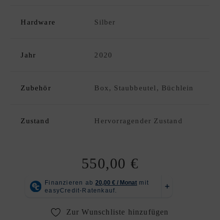
C
K
Hardware
Silber
D
xpand
E
hild
S
enu
Jahr
2020
I
G
N
Zubehör
Box, Staubbeutel, Büchlein
E
R
A
Zustand
Hervorragender Zustand
N
K
A
550,00
€
U
F
|
V
Zur Wunschliste hinzufügen
E