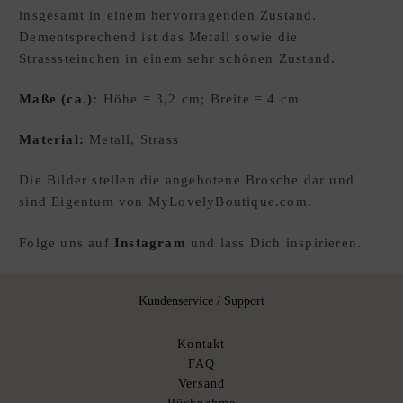
insgesamt in einem hervorragenden Zustand.
E
Dementsprechend ist das Metall sowie die
W
Strasssteinchen in einem sehr schönen Zustand.
U
N
Maße (ca.):
Höhe = 3,2 cm; Breite = 4 cm
S
C
Material:
Metall, Strass
H
L
Die Bilder stellen die angebotene Brosche dar und
I
sind Eigentum von MyLovelyBoutique.com.
S
T
Folge uns auf
Instagram
und lass Dich inspirieren.
E
D
xpand
Kundenservice / Support
E
hild
enu
Kontakt
FAQ
Versand