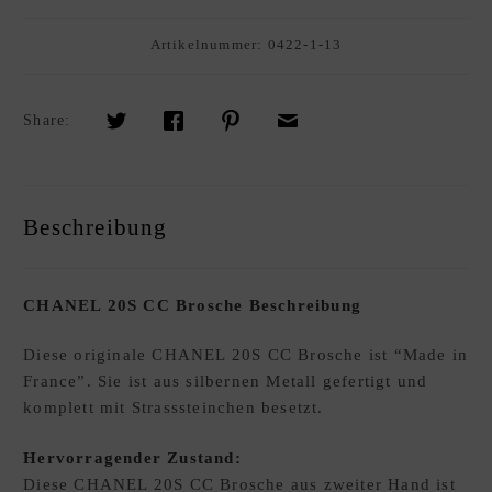
R
K
Artikelnummer:
0422-1-13
A
U
F
Share:
S
O
U
Beschreibung
R
C
I
CHANEL 20S CC Brosche Beschreibung
N
G
Diese originale CHANEL 20S CC Brosche ist “Made in
S
France”. Sie ist aus silbernen Metall gefertigt und
E
komplett mit Strasssteinchen besetzt.
R
V
Hervorragender Zustand:
I
Diese CHANEL 20S CC Brosche aus zweiter Hand ist
C