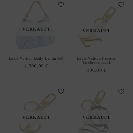
C
K
D
xpand
E
hild
VERKAUFT
S
VERKAUFT
enu
I
G
N
E
Louis Vuitton Daily Denim GM
Louis Vuitton Facettes
Taschenschmuck
R
1.500,00
€
190,00
€
A
N
K
A
U
F
|
VERKAUFT
VERKAUFT
V
E