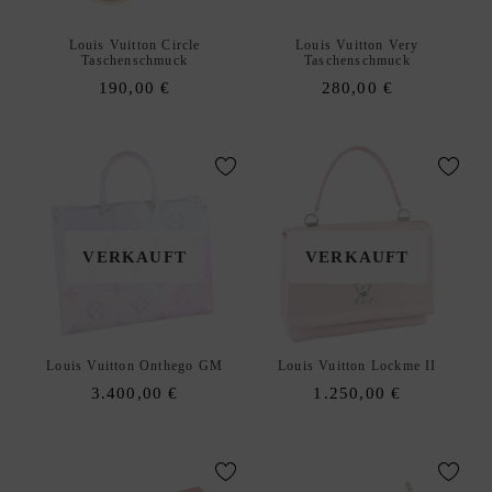
R
K
Louis Vuitton Circle
Louis Vuitton Very
Taschenschmuck
Taschenschmuck
A
190,00
€
280,00
€
U
F
S
O
U
R
C
VERKAUFT
VERKAUFT
I
N
G
S
Louis Vuitton Onthego GM
Louis Vuitton Lockme II
E
3.400,00
€
1.250,00
€
R
V
I
C