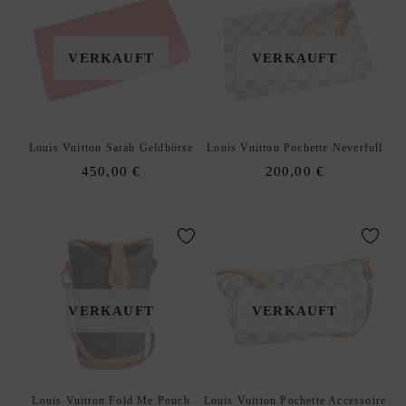
E
W
VERKAUFT
VERKAUFT
U
N
S
C
Louis Vuitton Sarah Geldbörse
Louis Vuitton Pochette Neverfull
H
450,00
€
200,00
€
L
I
S
T
E
D
xpand
E
VERKAUFT
VERKAUFT
hild
enu
Louis Vuitton Fold Me Pouch
Louis Vuitton Pochette Accessoire