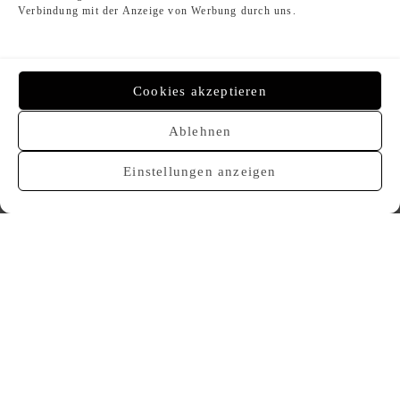
Verbindung mit der Anzeige von Werbung durch uns.
1.800,00
€
1.700,00
€
Cookies akzeptieren
Ablehnen
VERKAUFT
VERKAUFT
Einstellungen anzeigen
Louis Vuitton Stephen Sprouse
Louis Vuitton Fleur de Monogram
Bandeau
270,00
€
150,00
€