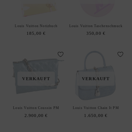
E
N
A
xpand
Louis Vuitton Notizbuch
Louis Vuitton Taschenschmuck
C
hild
185,00
€
350,00
€
C
enu
E
S
S
O
R
I
VERKAUFT
VERKAUFT
E
S
S
xpand
C
hild
Louis Vuitton Coussin PM
Louis Vuitton Chain It PM
H
enu
2.900,00
€
1.650,00
€
M
U