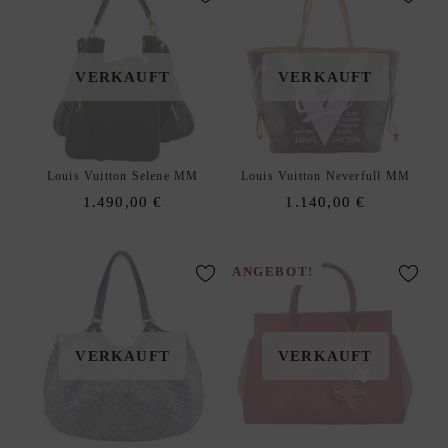
E
N
A
xpand
VERKAUFT
VERKAUFT
C
hild
C
enu
E
S
Louis Vuitton Selene MM
Louis Vuitton Neverfull MM
S
1.490,00
€
1.140,00
€
O
R
I
ANGEBOT!
E
S
S
xpand
VERKAUFT
VERKAUFT
C
hild
H
enu
M
U