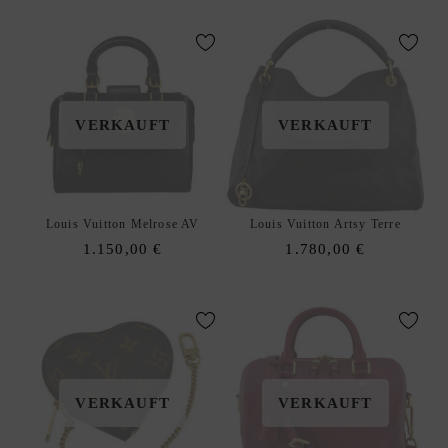
was:
is:
was:
is:
E
1.150,00 €.
990,00 €.
600,00 €.
540,00
W
U
N
S
VERKAUFT
VERKAUFT
C
H
L
I
Louis Vuitton Melrose AV
Louis Vuitton Artsy Terre
S
1.150,00
€
1.780,00
€
T
E
D
xpand
E
hild
enu
VERKAUFT
VERKAUFT