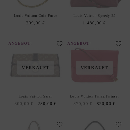
Louis Vuitton Coin Purse
Louis Vuitton Speedy 25
299,00
€
1.480,00
€
ANGEBOT!
ANGEBOT!
VERKAUFT
VERKAUFT
Louis Vuitton Sarah
Louis Vuitton Twice/Twinset
Original
Current
Original
Curren
300,00
€
280,00
€
870,00
€
820,00
€
price
price
price
price
was:
is:
was:
is:
300,00 €.
280,00 €.
870,00 €.
820,00