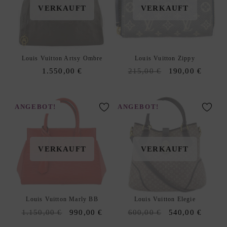
R
VERKAUFT
VERKAUFT
K
A
U
F
Louis Vuitton Artsy Ombre
Louis Vuitton Zippy
S
Original
Curren
1.550,00
€
215,00
€
190,00
€
O
price
price
U
was:
is:
R
215,00 €.
190,00
ANGEBOT!
ANGEBOT!
C
I
N
VERKAUFT
VERKAUFT
G
S
E
R
Louis Vuitton Marly BB
Louis Vuitton Elegie
V
Original
Current
Original
Curren
1.150,00
€
990,00
€
600,00
€
540,00
€
I
price
price
price
price
C