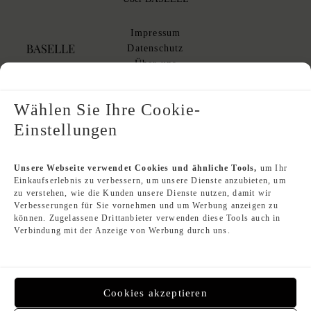
Impressum
Datenschutz
Über uns
AGB
AGB Kommissionsverkauf
Wählen Sie Ihre Cookie-
Einstellungen
Designer Index
Unsere Webseite verwendet Cookies und ähnliche Tools,
um Ihr
Einkaufserlebnis zu verbessern, um unsere Dienste anzubieten, um
Second Hand Louis Vuitton
zu verstehen, wie die Kunden unsere Dienste nutzen, damit wir
Second Hand Chanel
Verbesserungen für Sie vornehmen und um Werbung anzeigen zu
Second Hand Hermès
können. Zugelassene Drittanbieter verwenden diese Tools auch in
Second Hand Dior
Verbindung mit der Anzeige von Werbung durch uns.
Gebrauchte Luxushandtaschen
Cookies akzeptieren
Zahlungsmethoden