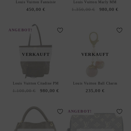
C
Louis Vuitton Fantaisie
Louis Vuitton Marly MM
K
Original
Curre
450,00
€
1.350,00
€
980,00
€
D
price
price
xpand
E
was:
is:
hild
S
1.350,00 €.
980,0
ANGEBOT!
enu
I
G
N
VERKAUFT
VERKAUFT
E
R
A
N
Louis Vuitton Citadine PM
Louis Vuitton Ball Charm
K
Original
Current
1.100,00
€
980,00
€
235,00
€
A
price
price
U
was:
is:
F
1.100,00 €.
980,00 €.
ANGEBOT!
|
V
E