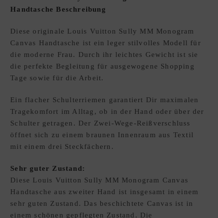
Handtasche Beschreibung
E
W
Diese originale Louis Vuitton Sully MM Monogram
U
Canvas Handtasche ist ein leger stilvolles Modell für
N
die moderne Frau. Durch ihr leichtes Gewicht ist sie
S
die perfekte Begleitung für ausgewogene Shopping
C
Tage sowie für die Arbeit.
H
L
Ein flacher Schulterriemen garantiert Dir maximalen
I
Tragekomfort im Alltag, ob in der Hand oder über der
S
Schulter getragen. Der Zwei-Wege-Reißverschluss
T
öffnet sich zu einem braunen Innenraum aus Textil
E
mit einem drei Steckfächern.
D
xpand
E
hild
Sehr guter Zustand:
enu
Diese Louis Vuitton Sully MM Monogram Canvas
Handtasche aus zweiter Hand ist insgesamt in einem
sehr guten Zustand. Das beschichtete Canvas ist in
einem schönen gepflegten Zustand. Die