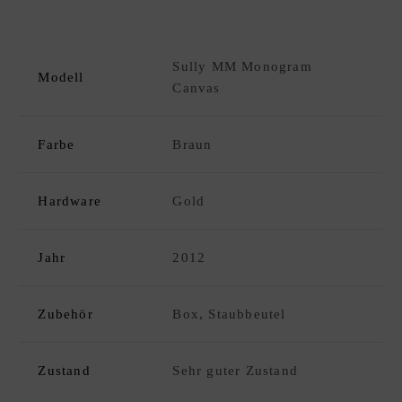
C
K
D
xpand
Sully MM Monogram
E
hild
Modell
Canvas
S
enu
I
G
Farbe
Braun
N
E
R
Hardware
Gold
A
N
Jahr
2012
K
A
U
Zubehör
Box, Staubbeutel
F
|
Zustand
Sehr guter Zustand
V
E