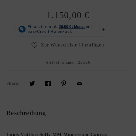
R
K
1.150,00
€
A
U
F
S
Zur Wunschliste hinzufügen
O
U
Artikelnummer:
22526
R
C
I
Share:
N
G
S
E
Beschreibung
R
V
I
Louis Vuitton Sully MM Monogram Canvas
C