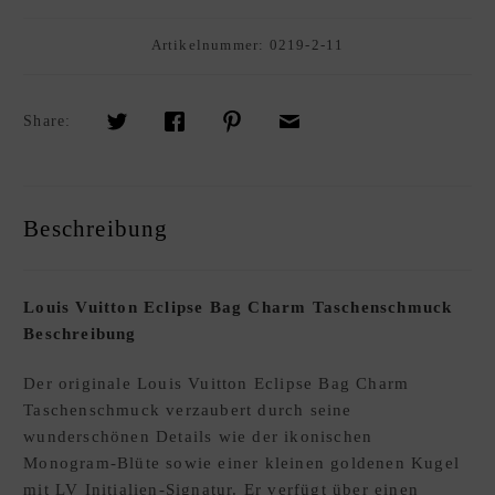
R
K
Artikelnummer:
0219-2-11
A
U
F
Share:
S
O
U
Beschreibung
R
C
I
Louis Vuitton Eclipse Bag Charm Taschenschmuck
N
Beschreibung
G
S
Der originale Louis Vuitton Eclipse Bag Charm
E
Taschenschmuck verzaubert durch seine
R
wunderschönen Details wie der ikonischen
V
Monogram-Blüte sowie einer kleinen goldenen Kugel
I
mit LV Initialien-Signatur. Er verfügt über einen
C