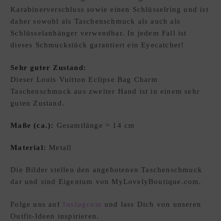
Karabinerverschluss sowie einen Schlüsselring und ist
E
daher sowohl als Taschenschmuck als auch als
W
Schlüsselanhänger verwendbar. In jedem Fall ist
U
dieses Schmuckstück garantiert ein Eyecatcher!
N
S
Sehr guter Zustand:
C
Dieser Louis Vuitton Eclipse Bag Charm
H
Taschenschmuck aus zweiter Hand ist in einem sehr
L
guten Zustand.
I
S
Maße (ca.):
Gesamtlänge = 14 cm
T
E
Material:
Metall
D
xpand
E
Die Bilder stellen den angebotenen Taschenschmuck
hild
dar und sind Eigentum von MyLovelyBoutique.com.
enu
Folge uns auf
Instagram
und lass Dich von unseren
Outfit-Ideen inspirieren.