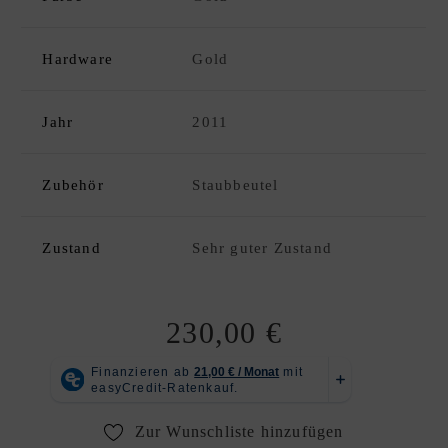
C
K
D
Hardware
Gold
xpand
E
hild
S
enu
Jahr
2011
I
G
N
Zubehör
Staubbeutel
E
R
A
Zustand
Sehr guter Zustand
N
K
A
230,00
€
U
F
|
V
Zur Wunschliste hinzufügen
E