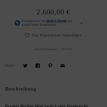
R
K
2.600,00
€
A
U
F
S
Zur Wunschliste hinzufügen
O
U
Artikelnummer:
725320
R
C
I
Share:
N
G
S
E
Beschreibung
R
V
I
Hermès Berline Mini Swift Leder Handtasche
C