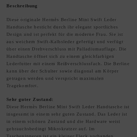
Beschreibung
E
W
Diese originale Hermès Berline Mini Swift Leder
U
Handtasche besticht durch ihr elegant sportliches
N
Design und ist perfekt für die moderne Frau. Sie ist
S
aus weichem Swift-Kalbsleder gefertigt und verfügt
C
über einen Drehverschluss mit Palladiumauflage. Die
H
Handtasche öffnet sich zu einem gleichfarbigen
L
Lederfutter mit einem Reißverschlussfach. Die Berline
I
kann über der Schulter sowie diagonal am Körper
S
getragen werden und verspricht maximalen
T
Tragekomfort.
E
D
xpand
Sehr guter Zustand:
E
hild
Diese Hermès Berline Mini Swift Leder Handtasche ist
enu
insgesamt in einem sehr guten Zustand. Das Leder ist
in einem schönen Zustand und die Hardware weist
gebrauchsbedingt Mikrokratzer auf. Im
Tascheninneren ist ein kleiner Fleck vorhanden.