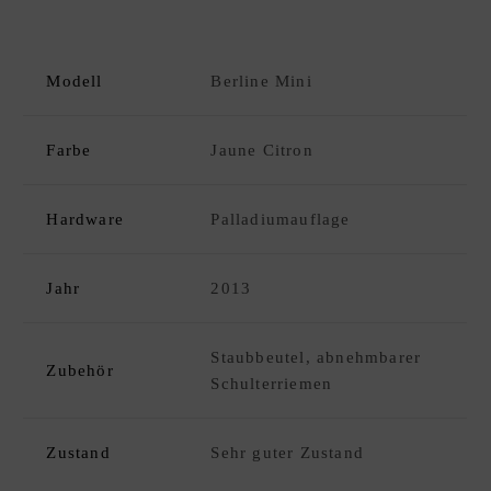
C
K
D
xpand
Modell
Berline Mini
E
hild
S
enu
I
Farbe
Jaune Citron
G
N
E
Hardware
Palladiumauflage
R
A
Jahr
2013
N
K
A
Staubbeutel, abnehmbarer
Zubehör
U
Schulterriemen
F
|
Zustand
Sehr guter Zustand
V
E