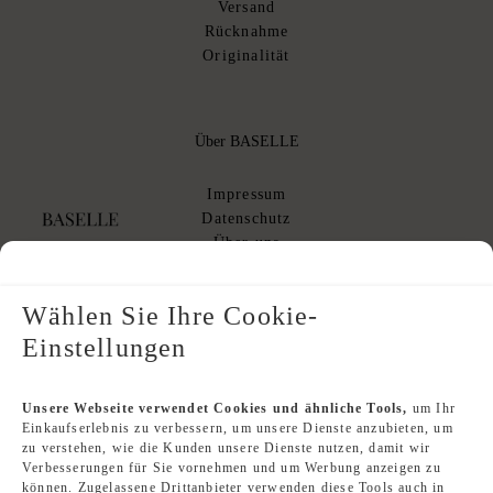
Versand
Rücknahme
Originalität
Über BASELLE
Impressum
Datenschutz
Über uns
AGB
AGB Kommissionsverkauf
Wählen Sie Ihre Cookie-
Einstellungen
Designer Index
Unsere Webseite verwendet Cookies und ähnliche Tools,
um Ihr
Einkaufserlebnis zu verbessern, um unsere Dienste anzubieten, um
Second Hand Louis Vuitton
zu verstehen, wie die Kunden unsere Dienste nutzen, damit wir
Second Hand Chanel
Verbesserungen für Sie vornehmen und um Werbung anzeigen zu
Second Hand Hermès
können. Zugelassene Drittanbieter verwenden diese Tools auch in