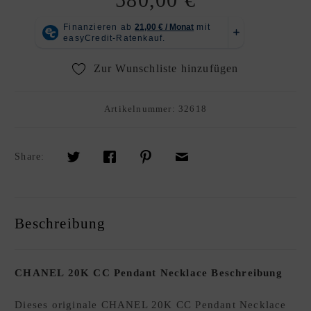
R
K
A
U
Zur Wunschliste hinzufügen
F
S
Artikelnummer:
32618
O
U
R
Share:
C
I
N
G
Beschreibung
S
E
R
CHANEL 20K CC Pendant Necklace Beschreibung
V
I
Dieses originale CHANEL 20K CC Pendant Necklace
C