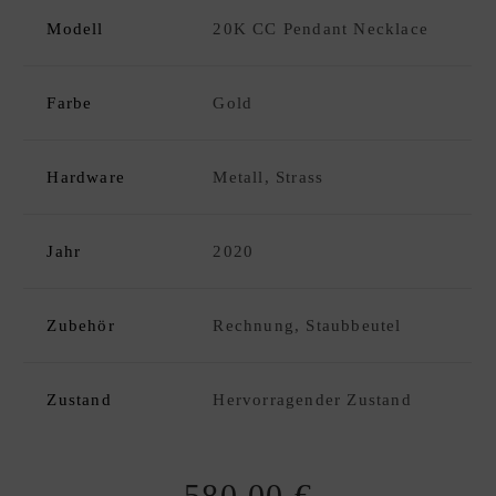
C
Modell
20K CC Pendant Necklace
K
D
xpand
E
hild
Farbe
Gold
S
enu
I
G
Hardware
Metall, Strass
N
E
R
Jahr
2020
A
N
K
Zubehör
Rechnung, Staubbeutel
A
U
Zustand
Hervorragender Zustand
F
|
V
E
580,00
€