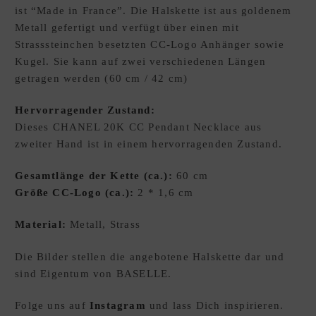
ist “Made in France”. Die Halskette ist aus goldenem
E
Metall gefertigt und verfügt über einen mit
W
Strasssteinchen besetzten CC-Logo Anhänger sowie
U
Kugel. Sie kann auf zwei verschiedenen Längen
N
getragen werden (60 cm / 42 cm)
S
C
Hervorragender Zustand:
H
Dieses CHANEL 20K CC Pendant Necklace aus
L
zweiter Hand ist in einem hervorragenden Zustand.
I
S
Gesamtlänge der Kette (ca.):
60 cm
T
Größe CC-Logo (ca.):
2 * 1,6 cm
E
D
Material:
Metall, Strass
xpand
E
hild
Die Bilder stellen die angebotene Halskette dar und
enu
sind Eigentum von BASELLE.
Folge uns auf
Instagram
und lass Dich inspirieren.