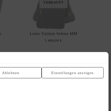
VERKAUFT
e
Louis Vuitton Selene MM
1.490,00
€
Ablehnen
Einstellungen anzeigen
VERKAUFT