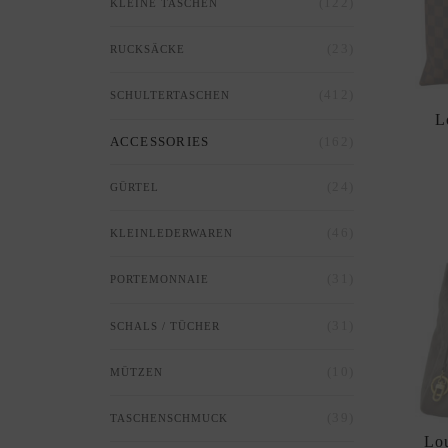
(122)
KLEINE TASCHEN
(23)
RUCKSÄCKE
(412)
SCHULTERTASCHEN
L
(162)
ACCESSORIES
(24)
GÜRTEL
(46)
KLEINLEDERWAREN
(31)
PORTEMONNAIE
(31)
SCHALS / TÜCHER
(10)
MÜTZEN
(39)
TASCHENSCHMUCK
Lo