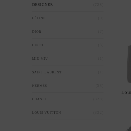
(728)
DESIGNER
(0)
CÉLINE
(7)
DIOR
(3)
GUCCI
(1)
MIU MIU
(1)
SAINT LAURENT
(53)
HERMÈS
Lou
(328)
CHANEL
(332)
LOUIS VUITTON