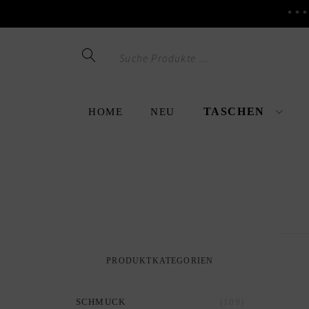
**
Skip
Skip
to
to
navigation
content
TASCHEN
HOME
NEU
PRODUKTKATEGORIEN
(109)
SCHMUCK