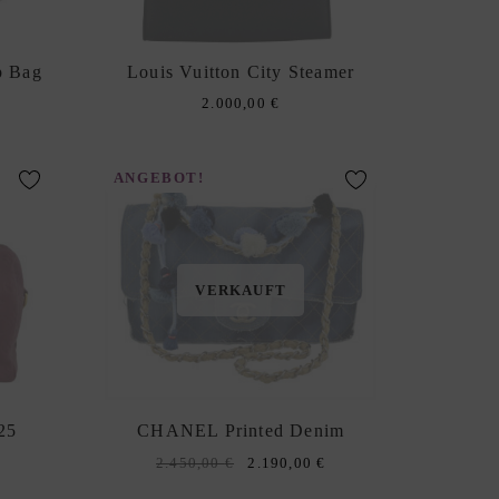
p Bag
Louis Vuitton City Steamer
Current
2.000,00
€
price
is:
1.600,00 €.
ANGEBOT!
VERKAUFT
25
CHANEL Printed Denim
Original
Current
2.450,00
€
2.190,00
€
price
price