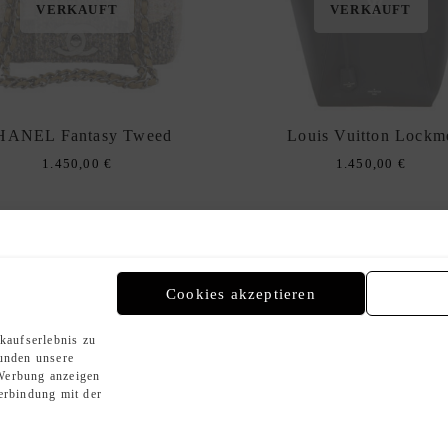
VERKAUFT
VERKAUFT
HANEL Fantasy Tweed
Louis Vuitton Lockm
1.450,00
€
1.450,00
€
ANGEBOT!
n
Cookies akzeptieren
VERKAUFT
VERKAUFT
kaufserlebnis zu
Kunden unsere
Werbung anzeigen
erbindung mit der