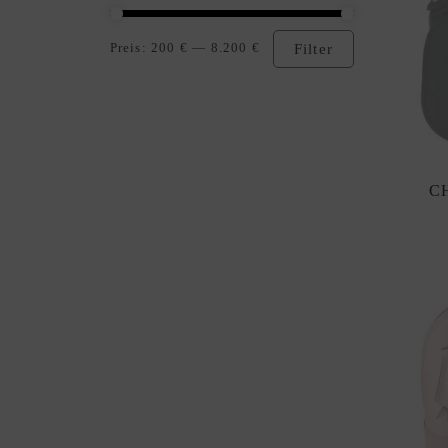
Min.
Max.
Preis:
200 €
—
8.200 €
Filter
Preis
Preis
C