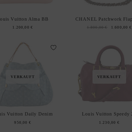
ouis Vuitton Alma BB
CHANEL Patchwork Fla
Original
1.200,00
€
1.800,00
€
1.600,00
€
price
was:
1.800,00 €.
VERKAUFT
VERKAUFT
uis Vuitton Daily Denim
Louis Vuitton Speedy 
950,00
€
1.230,00
€