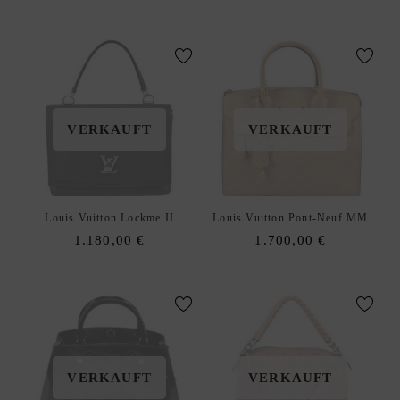
price
pric
I
was:
is:
E
2.400,00 €.
2.10
S
S
xpand
C
hild
H
VERKAUFT
VERKAUFT
enu
M
U
C
K
Louis Vuitton Lockme II
Louis Vuitton Pont-Neuf MM
D
1.180,00
€
1.700,00
€
xpand
E
hild
S
enu
I
G
N
E
VERKAUFT
VERKAUFT
R