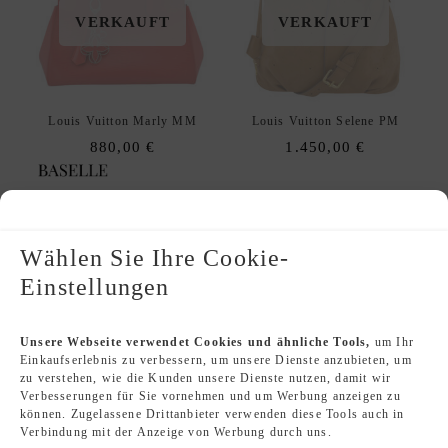
VERKAUFT
VERKAUFT
Louis Vuitton Marly MM
Louis Vuitton Selene PM
880,00
€
1.450,00
€
ANGEBOT!
Wählen Sie Ihre Cookie-
Einstellungen
VERKAUFT
VERKAUFT
Unsere Webseite verwendet Cookies und ähnliche Tools,
um Ihr
Einkaufserlebnis zu verbessern, um unsere Dienste anzubieten, um
zu verstehen, wie die Kunden unsere Dienste nutzen, damit wir
Verbesserungen für Sie vornehmen und um Werbung anzeigen zu
CHANEL Coco Pleats Hobo
CHANEL Graffiti Tote
können. Zugelassene Drittanbieter verwenden diese Tools auch in
Original
Current
1.650,00
€
1.500,00
€
2.500,00
€
Verbindung mit der Anzeige von Werbung durch uns.
price
price