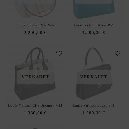
E
N
H
Louis Vuitton NéoNoé
Louis Vuitton Alma PM
A
2.200,00
€
1.200,00
€
N
D
T
A
S
C
H
VERKAUFT
VERKAUFT
E
N
S
C
Louis Vuitton City Steamer MM
Louis Vuitton Lockme II
H
1.380,00
€
1.380,00
€
U
L