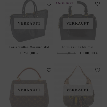
T
ANGEBOT!
E
R
T
VERKAUFT
VERKAUFT
A
S
C
H
Louis Vuitton Mazarine MM
Louis Vuitton Melrose
E
Original
Curr
1.750,00
€
1.200,00
€
1.100,00
€
N
price
pric
K
was:
is:
L
1.200,00 €.
1.10
E
I
N
E
VERKAUFT
VERKAUFT
T
A
S