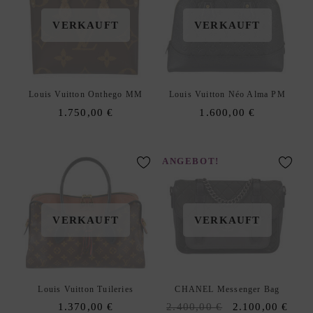
E
N
VERKAUFT
VERKAUFT
R
U
C
K
Louis Vuitton Onthego MM
Louis Vuitton Néo Alma PM
S
1.750,00
€
1.600,00
€
Ä
C
K
ANGEBOT!
E
A
xpand
C
hild
VERKAUFT
VERKAUFT
C
enu
E
S
S
Louis Vuitton Tuileries
CHANEL Messenger Bag
O
Original
Curr
1.370,00
€
2.400,00
€
2.100,00
€
R