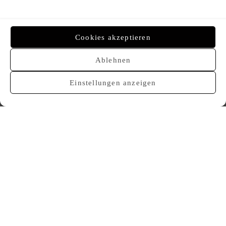
was:
is:
1.650,00 €.
1.500,00 €.
Cookies akzeptieren
Ablehnen
VERKAUFT
VERKAUFT
Einstellungen anzeigen
Louis Vuitton City Steamer
Louis Vuitton City Steamer
2.100,00
€
1.500,00
€
VERKAUFT
VERKAUFT