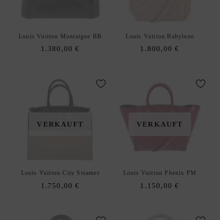
A
N
K
Louis Vuitton Montaigne BB
Louis Vuitton Babylone
A
1.380,00
€
1.800,00
€
U
F
|
V
E
R
K
VERKAUFT
VERKAUFT
A
U
F
S
Louis Vuitton City Steamer
Louis Vuitton Phenix PM
O
1.750,00
€
1.150,00
€
U
R
C