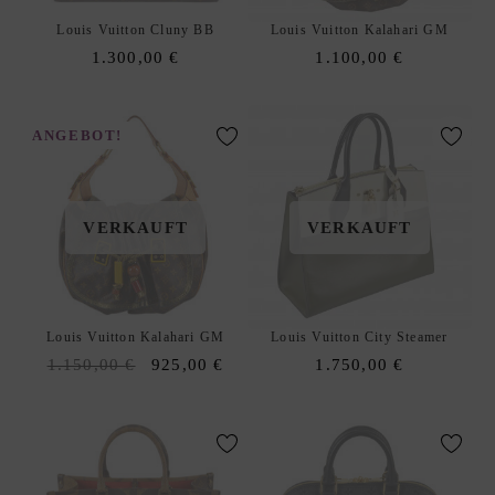
C
Louis Vuitton Cluny BB
Louis Vuitton Kalahari GM
H
1.300,00
€
1.100,00
€
E
N
C
ANGEBOT!
R
O
S
VERKAUFT
VERKAUFT
S
B
O
D
Louis Vuitton Kalahari GM
Louis Vuitton City Steamer
Y
Original
Current
1.150,00
€
925,00
€
1.750,00
€
T
price
price
A
was:
is:
S
1.150,00 €.
925,00 €.
C
H