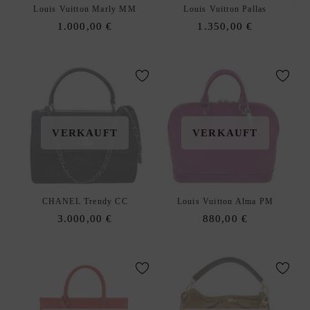
S
Louis Vuitton Marly MM
Louis Vuitton Pallas
T
1.000,00
€
1.350,00
€
E
D
xpand
E
hild
enu
VERKAUFT
VERKAUFT
CHANEL Trendy CC
Louis Vuitton Alma PM
3.000,00
€
880,00
€