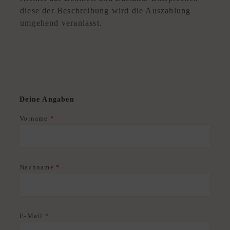
R
diese der Beschreibung wird die Auszahlung
K
umgehend veranlasst.
A
U
F
S
O
U
Deine Angaben
R
C
Vorname
*
I
N
G
S
Nachname
*
E
R
V
E-Mail
*
I
C