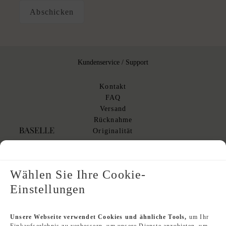
Kundenservice / Support
Kontakt
FAQ
Versand
Rücknahme
Originalität
Über BASELLE
Wählen Sie Ihre Cookie-
Einstellungen
Impressum
Datenschutz
Über uns
Unsere Webseite verwendet Cookies und ähnliche Tools,
um Ihr