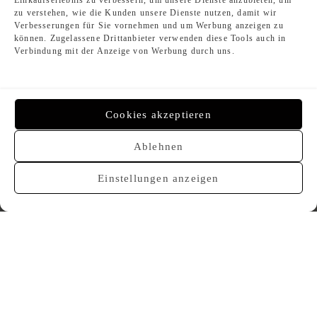
Einkaufserlebnis zu verbessern, um unsere Dienste anzubieten, um
AGB
zu verstehen, wie die Kunden unsere Dienste nutzen, damit wir
AGB Kommissionsverkauf
Verbesserungen für Sie vornehmen und um Werbung anzeigen zu
können. Zugelassene Drittanbieter verwenden diese Tools auch in
Verbindung mit der Anzeige von Werbung durch uns.
Designer Index
Second Hand Louis Vuitton
Cookies akzeptieren
Second Hand Chanel
Second Hand Hermès
Ablehnen
Second Hand Dior
Gebrauchte Luxushandtaschen
Einstellungen anzeigen
Zahlungsmethoden
© 2026-Baselle