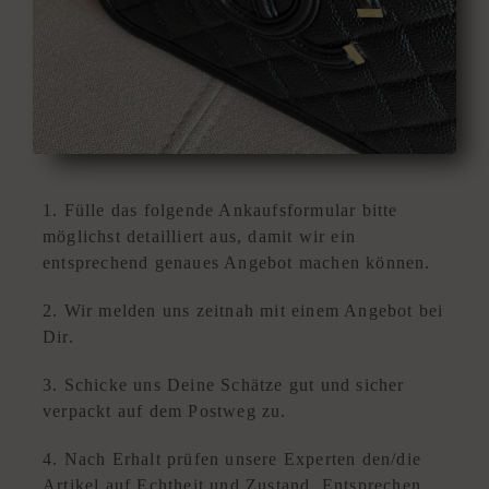
C
K
D
xpand
E
hild
S
enu
I
G
N
1. Fülle das folgende Ankaufsformular bitte
E
möglichst detailliert aus, damit wir ein
R
entsprechend genaues Angebot machen können.
A
N
2. Wir melden uns zeitnah mit einem Angebot bei
K
Dir.
A
U
3. Schicke uns Deine Schätze gut und sicher
F
verpackt auf dem Postweg zu.
|
V
4. Nach Erhalt prüfen unsere Experten den/die
E
Artikel auf Echtheit und Zustand. Entsprechen