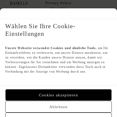
I
Privacy Policy
S
About Us
V
T&Cs
T&Cs for sellers
U
Wählen Sie Ihre Cookie-
I
Einstellungen
T
T
Designer Index
O
Unsere Webseite verwendet Cookies und ähnliche Tools,
um Ihr
N
Einkaufserlebnis zu verbessern, um unsere Dienste anzubieten, um
Second Hand Louis Vuitton
zu verstehen, wie die Kunden unsere Dienste nutzen, damit wir
M
Second Hand Chanel
Verbesserungen für Sie vornehmen und um Werbung anzeigen zu
I
Second Hand Hermès
können. Zugelassene Drittanbieter verwenden diese Tools auch in
Second Hand Dior
U
Verbindung mit der Anzeige von Werbung durch uns.
Gebrauchte Luxushandtaschen
M
I
U
Cookies akzeptieren
S
Payment Methods
A
Ablehnen
I
N