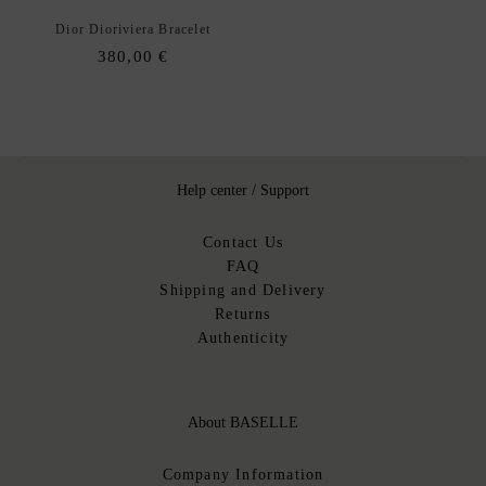
D
Dior Dioriviera Bracelet
I
380,00
€
O
R
G
U
C
Help center / Support
C
I
Contact Us
H
FAQ
E
Shipping and Delivery
R
Returns
M
Authenticity
È
S
L
About BASELLE
O
U
Company Information