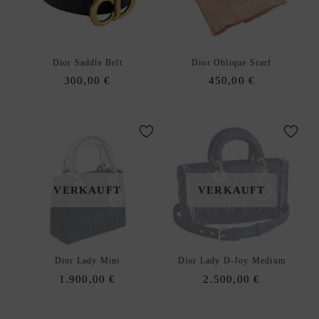
xpand
C
hild
C
enu
E
Dior Saddle Belt
Dior Oblique Scarf
S
300,00
€
450,00
€
S
O
R
I
E
S
J
VERKAUFT
VERKAUFT
xpand
E
hild
W
enu
E
L
Dior Lady Mini
Dior Lady D-Joy Medium
R
1.900,00
€
2.500,00
€
Y
D
xpand