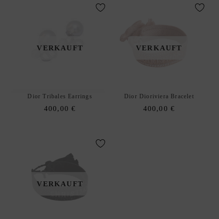
E
hild
S
enu
I
G
VERKAUFT
VERKAUFT
N
E
R
C
H
Dior Tribales Earrings
Dior Dioriviera Bracelet
A
400,00
€
400,00
€
N
E
L
C
É
L
VERKAUFT
I
N
E