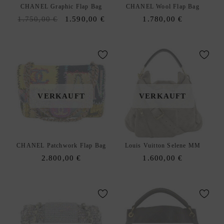
S
CHANEL Graphic Flap Bag
CHANEL Wool Flap Bag
T
Original
Current
1.750,00
€
1.590,00
€
1.780,00
€
E
price
price
D
was:
is:
xpand
E
1.750,00 €.
1.590,00 €.
hild
enu
VERKAUFT
VERKAUFT
CHANEL Patchwork Flap Bag
Louis Vuitton Selene MM
2.800,00
€
1.600,00
€