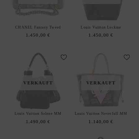
E
N
H
CHANEL Fantasy Tweed
Louis Vuitton Lockme
A
1.450,00
€
1.450,00
€
N
D
T
A
S
C
H
VERKAUFT
VERKAUFT
E
N
S
C
Louis Vuitton Selene MM
Louis Vuitton Neverfull MM
H
1.490,00
€
1.140,00
€
U
L