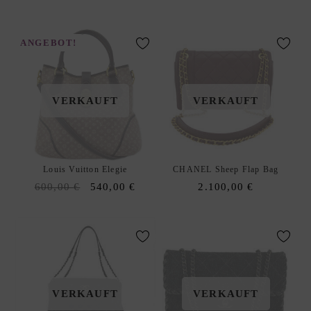
I
E
ANGEBOT!
S
S
xpand
C
hild
H
VERKAUFT
VERKAUFT
enu
M
U
C
K
Louis Vuitton Elegie
CHANEL Sheep Flap Bag
D
Original
Current
600,00
€
540,00
€
2.100,00
€
xpand
E
price
price
hild
S
was:
is:
enu
I
600,00 €.
540,00 €.
G
N
E
VERKAUFT
VERKAUFT
R