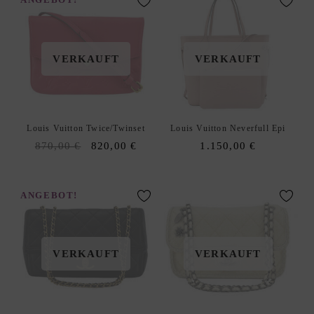
ANGEBOT!
I
N
G
VERKAUFT
VERKAUFT
S
E
R
V
Louis Vuitton Twice/Twinset
Louis Vuitton Neverfull Epi
I
Original
Current
870,00
€
820,00
€
1.150,00
€
C
price
price
E
was:
is:
W
870,00 €.
820,00 €.
ANGEBOT!
U
N
S
C
VERKAUFT
VERKAUFT
H
L
I