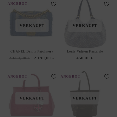
T
ANGEBOT!
E
R
T
VERKAUFT
VERKAUFT
A
S
C
H
CHANEL Denim Patchwork
Louis Vuitton Fantaisie
E
Original
Current
2.600,00
€
2.190,00
€
450,00
€
N
price
price
K
was:
is:
L
2.600,00 €.
2.190,00 €.
ANGEBOT!
ANGEBOT!
E
I
N
VERKAUFT
VERKAUFT
E
T
A