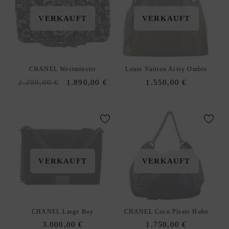
E
N
VERKAUFT
VERKAUFT
R
U
C
K
CHANEL Westminster
Louis Vuitton Artsy Ombre
S
Original
Current
2.200,00
€
1.890,00
€
1.550,00
€
Ä
price
price
C
was:
is:
K
2.200,00 €.
1.890,00 €.
E
A
xpand
C
hild
VERKAUFT
VERKAUFT
C
enu
E
S
S
CHANEL Large Boy
CHANEL Coco Pleats Hobo
O
3.000,00
€
1.750,00
€
R