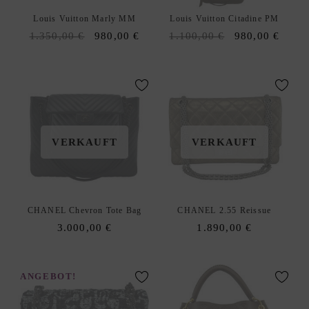
S
C
Louis Vuitton Marly MM
Louis Vuitton Citadine PM
H
Original
Current
Original
Curre
1.350,00
€
980,00
€
1.100,00
€
980,00
€
E
price
price
price
price
N
was:
is:
was:
is:
1.350,00 €.
980,00 €.
1.100,00 €.
980,0
C
R
O
S
VERKAUFT
VERKAUFT
S
B
O
D
CHANEL Chevron Tote Bag
CHANEL 2.55 Reissue
Y
3.000,00
€
1.890,00
€
T
A
S
ANGEBOT!
C
H