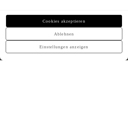
Über BASELLE
Cookies akzeptieren
Impressum
Datenschutz
Ablehnen
Über uns
AGB
Einstellungen anzeigen
AGB Kommissionsverkauf
Designer Index
Second Hand Louis Vuitton
Second Hand Chanel
Second Hand Hermès
Second Hand Dior
Gebrauchte Luxushandtaschen