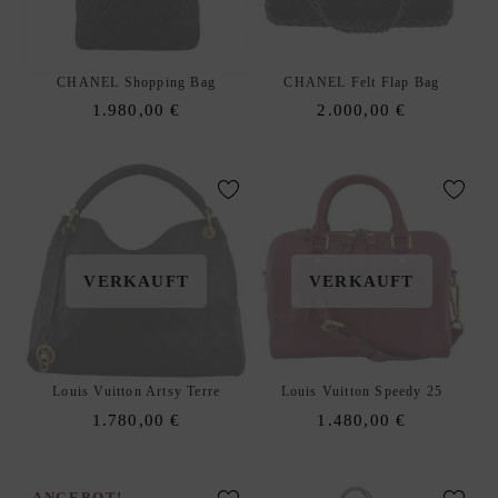
A
N
K
CHANEL Shopping Bag
CHANEL Felt Flap Bag
A
1.980,00
€
2.000,00
€
U
F
|
V
E
R
K
VERKAUFT
VERKAUFT
A
U
F
S
Louis Vuitton Artsy Terre
Louis Vuitton Speedy 25
O
1.780,00
€
1.480,00
€
U
R
C